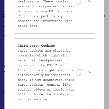
performance. These cookies
nach eigenen Informationen diese Daten zur Optimierung oder
are set by companies that may
Verbesserung der eigenen Services nutzen, z.B. zur technischen
be based in non-EU countries.
Optimierung des Versandes und der Darstellung der Newsletter oder
These third parties may
für wirtschaftliche Zwecke, um zu bestimmen aus welchen Ländern
combine the information with
die Empfänger kommen. MailChimp nutzt die Daten unserer
other data.
Newsletterempfänger jedoch nicht, um diese selbst anzuschreiben
oder an Dritte weiterzugeben.
6. Postalische Zusendungen
Third Party Cookies
These cookies are placed by
Sie haben die Möglichkeit, über unsere Website, per E-Mail oder
companies which might also
mittels Anmeldekarte „Be Park of it“, Programmaussendungen per
have their headquarters
outside of the EU. These
Post zu abonnieren. Hierfür benötigen wir Ihre E-Mail-Adresse und
third parties might merge the
Kontaktdaten sowie Ihre Erklärung, dass Sie mit dem Bezug
information with additional
einverstanden sind.
data. If you deactivate third
party cookies, content like
Die dabei erhobenen Adressen werden lediglich zum Zwecke des
YouTube videos or Google Maps
Versands unter Einhaltung der gesetzlichen Vorgaben an den
will no longer be displayed
Versandpartner weitergegeben.
on this website.
Ihre Kontaktdaten werden bis zu Ihrer Abmeldung von den