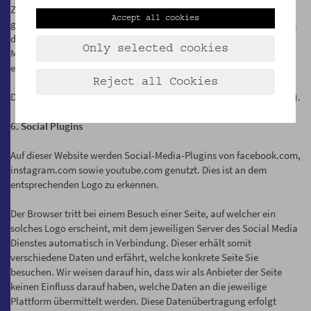
Zusendungen bzw. dem Widerruf Ihrer Einwilligung von uns
Accept all cookies
gespeichert. Sie können Ihre Einwilligung jederzeit widerrufen bzw.
die Zusendungen abbestellen, indem Sie eine Nachricht an die E-
Only selected cookies
Mail-Adresse
office@volkskundemuseum.at
schicken oder uns in
einer anderen Form benachrichtigen.
Reject all Cookies
Dies gilt auch für Abonnements der Zeitschrift für Volkskunde (ÖZV).
6. Social Plugins
Auf dieser Website werden Social-Media-Plugins von facebook.com,
instagram.com sowie youtube.com genutzt. Dies ist an dem
entsprechenden Logo zu erkennen.
Der Browser tritt bei einem Besuch einer Seite, auf welcher ein
solches Logo erscheint, mit dem jeweiligen Server des Social Media
Dienstes automatisch in Verbindung. Dieser erhält somit
verschiedene Daten und erfährt, welche konkrete Seite Sie
besuchen. Wir weisen darauf hin, dass wir als Anbieter der Seite
keinen Einfluss darauf haben, welche Daten an die jeweilige
Plattform übermittelt werden. Diese Datenübertragung erfolgt