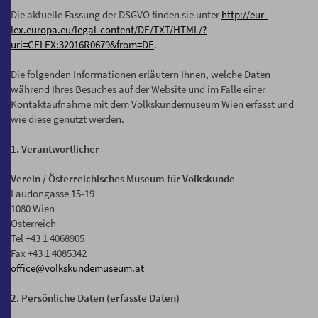
Die aktuelle Fassung der DSGVO finden sie unter
http://eur-
lex.europa.eu/legal-content/DE/TXT/HTML/?
uri=CELEX:32016R0679&from=DE
.
Die folgenden Informationen erläutern Ihnen, welche Daten
während Ihres Besuches auf der Website und im Falle einer
Kontaktaufnahme mit dem Volkskundemuseum Wien erfasst und
wie diese genutzt werden.
1. Verantwortlicher
Verein / Österreichisches Museum für Volkskunde
Laudongasse 15-19
1080 Wien
Österreich
Tel +43 1 4068905
Fax +43 1 4085342
office@volkskundemuseum.at
2. Persönliche Daten (erfasste Daten)