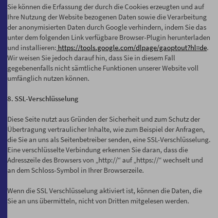
Sie können die Erfassung der durch die Cookies erzeugten und auf
Ihre Nutzung der Website bezogenen Daten sowie die Verarbeitung
der anonymisierten Daten durch Google verhindern, indem Sie das
unter dem folgenden Link verfügbare Browser-Plugin herunterladen
und installieren:
https://tools.google.com/dlpage/gaoptout?hl=de
.
Wir weisen Sie jedoch darauf hin, dass Sie in diesem Fall
gegebenenfalls nicht sämtliche Funktionen unserer Website voll
umfänglich nutzen können.
8. SSL-Verschlüsselung
Diese Seite nutzt aus Gründen der Sicherheit und zum Schutz der
Übertragung vertraulicher Inhalte, wie zum Beispiel der Anfragen,
die Sie an uns als Seitenbetreiber senden, eine SSL-Verschlüsselung.
Eine verschlüsselte Verbindung erkennen Sie daran, dass die
Adresszeile des Browsers von „http://“ auf „https://“ wechselt und
an dem Schloss-Symbol in Ihrer Browserzeile.
Wenn die SSL Verschlüsselung aktiviert ist, können die Daten, die
Sie an uns übermitteln, nicht von Dritten mitgelesen werden.