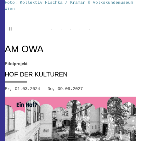
Foto: Kollektiv Fischka / Kramar © Volkskundemuseum
K
Wien
d
w
Pause
AM OWA
Pilotprojekt
HOF DER KULTUREN
Fr, 01.03.2024 – Do, 09.09.2027