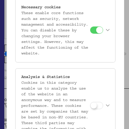
Necessary cookies
These enable core functions
such as security, network
management and accessibility.
You can disable these by
changing your browser
settings. However, this may
affect the functioning of the
zoom in
zoom out
website.
Volkskundemuseum Wien / Foto: Christa Knott
Analysis & Statistics
CC BY-NC-SA
Cookies in this category
enable us to analyze the use
of the website in an
anonymous way and to measure
OBJEKTKLASSE
performance. These cookies
Dreifußpfanne
are set by companies that may
be based in non-EU countries.
HERSTELLER/IN
These third parties may
Unbekannt
combine the information with