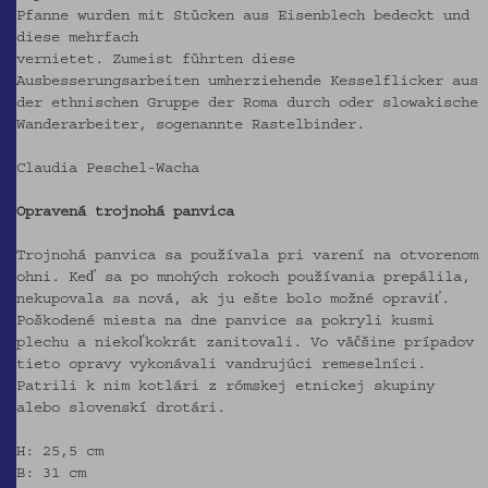
Pfanne wurden mit Stücken aus Eisenblech bedeckt und
diese mehrfach
vernietet. Zumeist führten diese
Ausbesserungsarbeiten umherziehende Kesselflicker aus
der ethnischen Gruppe der Roma durch oder slowakische
Wanderarbeiter, sogenannte Rastelbinder.
Claudia Peschel-Wacha
Opravená trojnohá panvica
Trojnohá panvica sa používala pri varení na otvorenom
ohni. Keď sa po mnohých rokoch používania prepálila,
nekupovala sa nová, ak ju ešte bolo možné opraviť.
Poškodené miesta na dne panvice sa pokryli kusmi
plechu a niekoľkokrát zanitovali. Vo väčšine prípadov
tieto opravy vykonávali vandrujúci remeselníci.
Patrili k nim kotlári z rómskej etnickej skupiny
alebo slovenskí drotári.
H: 25,5 cm
B: 31 cm