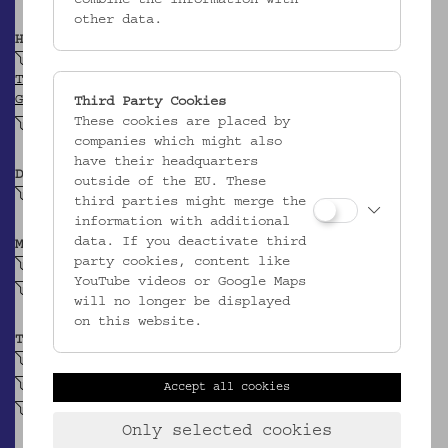
other data.
HERKUNFT
Österreich
TGN
GEONAMES
Third Party Cookies
These cookies are placed by
Alpenländisch
companies which might also
have their headquarters
DATIERUNG
outside of the EU. These
19. Jh. (?)
third parties might merge the
information with additional
data. If you deactivate third
MATERIAL
party cookies, content like
Eisenblech
YouTube videos or Google Maps
Bandeisen
will no longer be displayed
on this website.
TECHNIK
geschmiedet (Metall)
getrieben (Metall)
Accept all cookies
genietet (Metall)
Only selected cookies