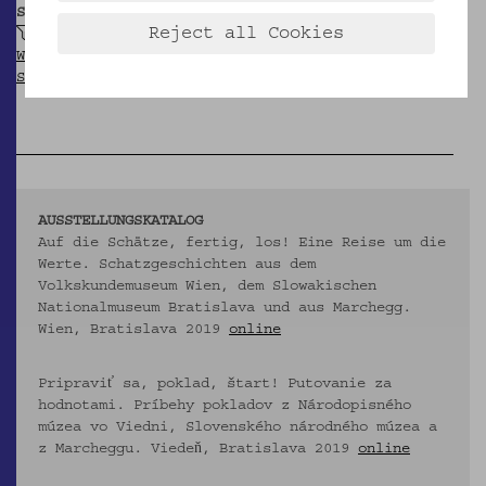
SAMMLUNG
Reject all Cookies
Schatzgeschichten aus dem Volkskundemuseum
Wien (Treasures - EU-Projekt INTERREG V-A
Slowakei-Österreich)
AUSSTELLUNGSKATALOG
Auf die Schätze, fertig, los! Eine Reise um die
Werte. Schatzgeschichten aus dem
Volkskundemuseum Wien, dem Slowakischen
Nationalmuseum Bratislava und aus Marchegg.
Wien, Bratislava 2019
online
Pripraviť sa, poklad, štart! Putovanie za
hodnotami. Príbehy pokladov z Národopisného
múzea vo Viedni, Slovenského národného múzea a
z Marcheggu. Viedeň, Bratislava 2019
online