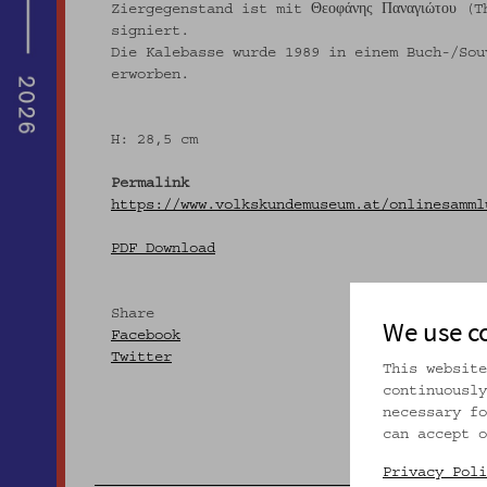
Ziergegenstand ist mit Θεοφάνης Παναγιώτου (
signiert.
Die Kalebasse wurde 1989 in einem Buch-/Sou
erworben.
H: 28,5 cm
Permalink
https://www.volkskundemuseum.at/onlinesamml
PDF Download
Share
We use c
Facebook
Twitter
This website
continuously
necessary fo
can accept o
Privacy Poli