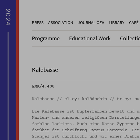
PRESS
ASSOCIATION
JOURNAL ÖZV
LIBRARY
CAFÉ
Programme
Educational Work
Collecti
Kalebasse
EMK/4.408
Kalebasse // el-cy: kolódschin // tr-cy: su
Die Kalebasse ist kupferfarben bemalt und m
Marien- und anderen religiösen Darstellunge
farblos lackiert. Auch eine Karte Zyperns b
darüber der Schriftzug Cyprus Souvenir. Der
Stängel ist durchlocht und mit einer Drahts