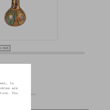
m out
ent, to
okies are
tion. You
ien / Foto: Christa Knott