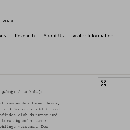
VENUES
ons
Research
About Us
Visitor Information
 gabağı / su kabağı
it ausgeschnittenen Jesu-,
n und Symbolen beklebt und
efindet sich darunter und
 kurz abgeschnittene
chlinge versehen. Der