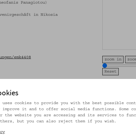
Theofanis Panagiotou)
venirgeschäft in Nikosia
ungen/emk4408
zoom in
zoo
ookies
 uses cookies to provide you with the best possible cont
 improve it and to offer social media functions. Some co
r the website you are accessing and its services to func
Volkskundemuseum W
thers, but you can also reject them if you wish.
CC BY-NC-SA
cy