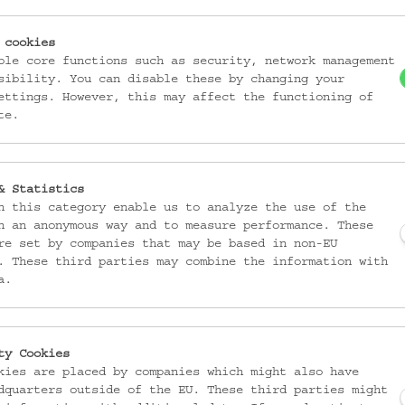
DATIERUNG
 cookies
Vor 1989
ble core functions such as security, network management
sibility. You can disable these by changing your
ettings. However, this may affect the functioning of
MATERIAL
te.
Flaschenkürbis
Draht
& Statistics
TECHNIK
n this category enable us to analyze the use of the
geschnitten (Kürbis)
n an anonymous way and to measure performance. These
bemalt (Kürbis)
re set by companies that may be based in non-EU
geklebt (Papier)
. These third parties may combine the information with
lackiert (Kürbis)
a.
ABBILDUNG
Christus
ty Cookies
Hl. Maria
kies are placed by companies which might also have
Monstranz
dquarters outside of the EU. These third parties might