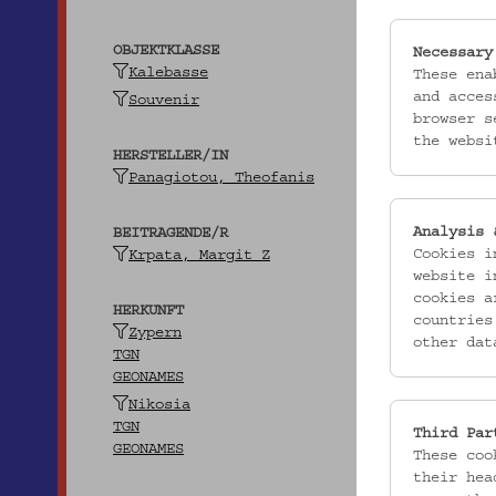
OBJEKTKLASSE
Necessary
Kalebasse
These ena
and acces
Souvenir
browser s
the websi
HERSTELLER/IN
Panagiotou, Theofanis
Analysis 
BEITRAGENDE/R
Cookies i
Krpata, Margit Z
website i
cookies a
HERKUNFT
countries
Zypern
other dat
TGN
GEONAMES
Nikosia
TGN
Third Par
GEONAMES
These coo
their hea