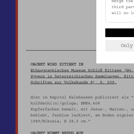
merge the
third par
will no l
Only
OBJEKT WIRD ZITIERT IN
Ethnographisches Museum Schloß Kittsee (Hg.
Zypern in österreichischen Sammlungen. Kitt
Schriften zur Volkskunde 8), S. 209.
Hier im Kapitel Kalebassen publiziert als "
kolódschi(n)/gologa; EMK4.408
Kupferfarben bemalt, mit Jesus-, Marien-, u
beklebt, farblos lackiert, am Boden signier
1989/Nikosia; H 28,5 cm."
OBJEKT NIMMT BEZUG AUF