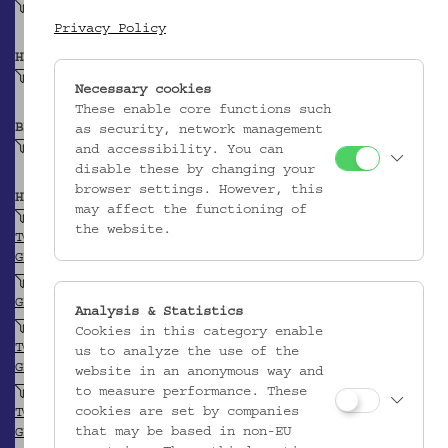
Amulett
Privacy Policy
HERSTELLER/IN
Unbekannt
Necessary cookies
These enable core functions such
BEITRAGENDE/R
as security, network management
Krpata, Margit Z
and accessibility. You can
disable these by changing your
browser settings. However, this
HERKUNFT
may affect the functioning of
Griechenland
the website.
TGN
GEONAMES
Agios Minas (Kloster)
GEONAMES
Analysis & Statistics
Zypern
Cookies in this category enable
TGN
us to analyze the use of the
GEONAMES
website in an anonymous way and
to measure performance. These
Paphos
cookies are set by companies
TGN
that may be based in non-EU
GEONAMES