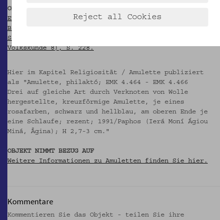
OBJEKT WIRD ZITIERT IN
Reject all Cookies
Ethnographisches Museum Schloß Kittsee (Hg.): Das
Blatt im Meer. Zypern in österreichischen
Sammlungen. Kittsee 1997 (= Kittseer Schriften zur
Volkskunde 8), S. 228.
Hier im Kapitel Religiosität / Amulette publiziert
als "Amulette, philaktó; EMK 4.464 - EMK 4.466
Drei auf gleiche Art durch Verknoten von Wolle
hergestellte, kreuzförmige Amulette, je eines
rosafarben, schwarz und hellblau, am oberen Ende je
eine Schlaufe; rezent; 1991/Paphos (Ierá Moní Ágiou
Miná, Ägina); H 2,7-3 cm."
OBJEKT NIMMT BEZUG AUF
Weitere Informationen zu Amuletten finden Sie hier.
Kommentare
Kommentieren Sie das Objekt - teilen Sie ihre