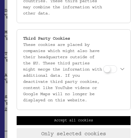
countries. These third parties
may combine the information with
DATIERUNG
other data.
Vor 1991
MATERIAL
Wolle
Third Party Cookies
These cookies are placed by
companies which might also have
TECHNIK
their headquarters outside of
Flechten
the EU. These third parties
might merge the information with
ABBILDUNG
additional data. If you
Kreuz
deactivate third party cookies,
content like YouTube videos or
Google Maps will no longer be
SAMMLUNG
displayed on this website.
Krpata, Margit Z: Ethnografische Objekte aus
Zypern
Accept all cookies
Only selected cookies