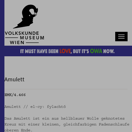
Navb
Amulett
EMK/4.466
Amulett // el-cy: fylachtó
Das Amulett ist ein aus hellblauer Wolle geknotetes
Kreuz mit einer kleinen, gleichfarbigen Fadenschlaufe 
oberen Ende.