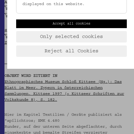
ABBILDUNG
displayed on this website.
Streifenförmiges Motiv
Linie
Accept all cookies
SAMMLUNG
Only selected cookies
Krpata, Margit Z: Ethnografische Objekte aus
Zypern
Reject all Cookies
OBJEKT WIRD ZITIERT IN
Ethnographisches Museum Schloß Kittsee (Hg.): Das
Blatt im Meer. Zypern in österreichischen
Sammlungen. Kittsee 1997 (= Kittseer Schriften zur
Volkskunde 8), S. 182.
Hier im Kapitel Textilien / Geräte publiziert als
"apílichtros; EMK 4.480
Runder, auf der unteren Seite abgeflachter, durch
eingekerbte und bemalte Streifen verzierter