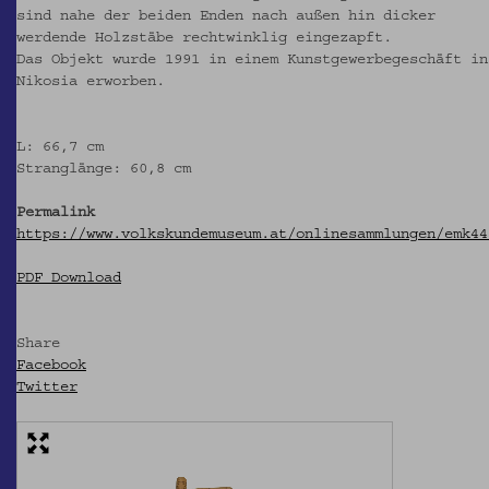
sind nahe der beiden Enden nach außen hin dicker
werdende Holzstäbe rechtwinklig eingezapft.
Das Objekt wurde 1991 in einem Kunstgewerbegeschäft in
Nikosia erworben.
L: 66,7 cm
Stranglänge: 60,8 cm
Permalink
https://www.volkskundemuseum.at/onlinesammlungen/emk44
PDF Download
Share
Facebook
Twitter