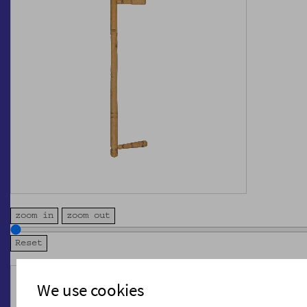
zoom in
zoom out
We use cookies