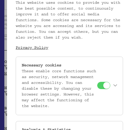
This website uses cookies to provide you with
the best possible content, to continuously
improve it and to offer social media
Abb. 1: Volkskundemuseum Wien / Foto: Christa Knott
functions. Some cookies are necessary for the
Abb. 2: Die Frau links hält eine Handhaspel (apilichtros), die Frau rech
spult Faden für das Weberschiffchen, um 1900. © John P. Foscolos, from t
website you are accessing and its services to
collection of Stavros Lazarides, Larnaca
function. You can accept others, but you can
CC BY-NC-SA
für alle Abbildungen Volkskundemuseum Wien / Foto: Christa
also reject them if you wish.
Knott; alle anderen Abbildungen siehe Copyright-Angabe oben
Privacy Policy
OBJEKTKLASSE
Necessary cookies
Handhaspel mit parallelen Pflöcken
These enable core functions such
HSA-Thesaurus
as security, network management
and accessibility. You can
HERSTELLER/IN
disable these by changing your
Unbekannt
browser settings. However, this
may affect the functioning of
the website.
BEITRAGENDE/R
Krpata, Margit Z
HERKUNFT