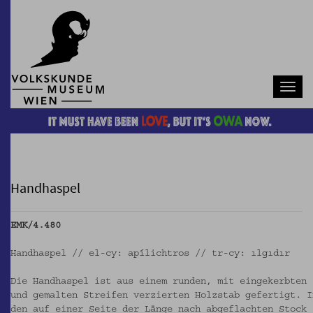
Navb
Handhaspel
EMK/4.480
Handhaspel // el-cy: apílichtros // tr-cy: ılgıdır
Die Handhaspel ist aus einem runden, mit eingekerbten
und gemalten Streifen verzierten Holzstab gefertigt. I
den auf einer Seite der Länge nach abgeflachten Stock