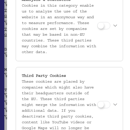
Analysis & Statistics
Zypern
Cookies in this category enable
TGN
us to analyze the use of the
GEONAMES
website in an anonymous way and
to measure performance. These
Nikosia
cookies are set by companies
TGN
that may be based in non-EU
GEONAMES
countries. These third parties
may combine the information with
DATIERUNG
other data.
Vor 1991
MATERIAL
Holzstab
Third Party Cookies
These cookies are placed by
companies which might also have
TECHNIK
their headquarters outside of
gedrechselt (Holz)
the EU. These third parties
Zapfenverbindung
might merge the information with
Kerbschnitt (Holz)
additional data. If you
deactivate third party cookies,
bemalt (Holz)
content like YouTube videos or
Google Maps will no longer be