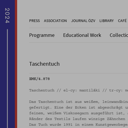
PRESS
ASSOCIATION
JOURNAL ÖZV
LIBRARY
CAFÉ
Programme
Educational Work
Collecti
Taschentuch
EMK/4.878
Taschentuch // el-cy: mantiláki // tr-cy: m
Das Taschentuch ist aus weißem, leinwandbin
gefertigt. Eine der Ecken ist abgeschrägt u
feinem, weißem Viskosegarn ausgeführt ist, 
Ränder des Textils laufen winzige Zähnchen 
Das Tuch wurde 1991 in einem Kunstgewerbege