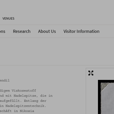
VENUES
ons
Research
About Us
Visitor Information
endil
digem Viskosestoff
nd mit Nadelspitze, die in
aufgefüllt. Entlang der
in Nadelspitzentechnik.
schäft in Nikosia