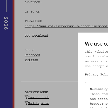
erworben.
L: 30 cm
Permalink
https://www.volkskundemuseum.at/onlinesamml
PDF Download
We use c
Share
This website
Facebook
continuously
Twitter
necessary fo
can accept o
Privacy Poli
Necessary
OBJEKTKLASSE
These ena
Taschentuch
and acces
Nadelspitze
browser s