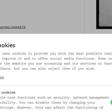
ungen/emk4878
ookies
zoom in
zoo
 uses cookies to provide you with the best possible cont
 improve it and to offer social media functions. Some co
r the website you are accessing and its services to func
thers, but you can also reject them if you wish.
Volkskundemuseum W
CC BY-NC-SA
cy
 cookies
DATIERUNG
ble core functions such as security, network management
Vor 1991
sibility. You can disable these by changing your
ettings. However, this may affect the functioning of