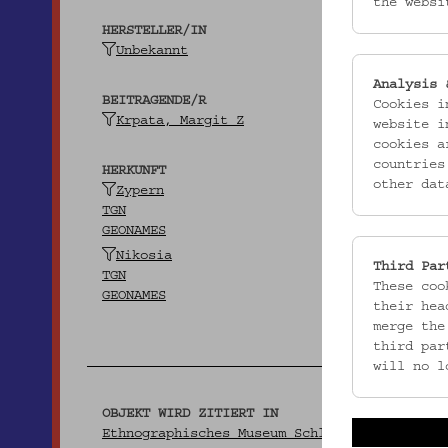
the websi
HERSTELLER/IN
Unbekannt
Analysis 
BEITRAGENDE/R
Cookies i
Krpata, Margit Z
website i
cookies a
countries
HERKUNFT
other dat
Zypern
TGN
GEONAMES
Nikosia
Third Par
TGN
These coo
GEONAMES
their hea
merge the
third par
will no l
OBJEKT WIRD ZITIERT IN
Ethnographisches Museum Schloß Kittsee (Hg.