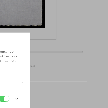
m out
ent, to
okies are
tion. You
ien / Foto: Christa Knott