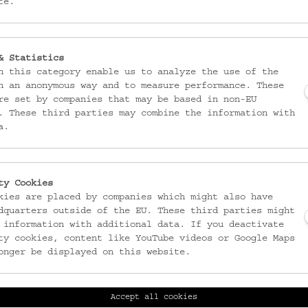
te.
MATERIAL
Viskose
TECHNIK
& Statistics
Leinwandbindiges Gewebe
n this category enable us to analyze the use of the
n an anonymous way and to measure performance. These
re set by companies that may be based in non-EU
ABBILDUNG
. These third parties may combine the information with
Geometrisches Motiv
a.
SAMMLUNG
Krpata, Margit Z: Ethnogra
ty Cookies
kies are placed by companies which might also have
dquarters outside of the EU. These third parties might
 information with additional data. If you deactivate
ty cookies, content like YouTube videos or Google Maps
onger be displayed on this website.
Accept all cookies
): Das Blatt im Meer.