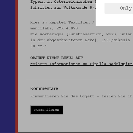
Zypern in österreichischen Sammlungen. Kitt
Schriften zur Volkskunde 8), S. 192.
Only
Hier im Kapitel Textilien / Nadelspitzen pu
mantiláki; EMK 4.878
Wie vorheriges [Kunstfasertuch, weiß, umlau
in der abgeschnittenen Ecke]; 1991/Nikosia 
30 cm."
OBJEKT NIMMT BEZUG AUF
Weitere Informationen zu Pipilla Nadelspitz
Kommentare
Kommentieren Sie das Objekt - teilen Sie ih
Kommentieren