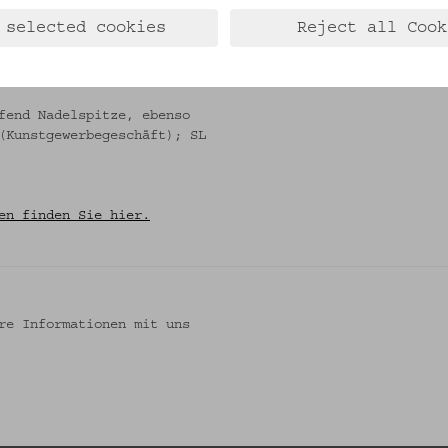
see 1997 (= Kittseer
 selected cookies
Reject all Cook
bliziert als "Taschentuch,
fend Nadelspitze, ebenso
(Kunstgewerbegeschäft); SL
en finden Sie hier.
re Informationen mit uns