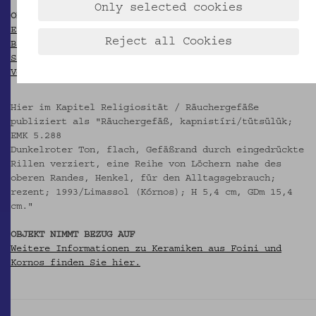
Only selected cookies
OBJEKT WIRD ZITIERT IN
Ethnographisches Museum Schloß Kittsee (Hg.): Das
Reject all Cookies
Blatt im Meer. Zypern in österreichischen
Sammlungen. Kittsee 1997 (= Kittseer Schriften zur
Volkskunde 8), S. 230.
Hier im Kapitel Religiosität / Räuchergefäße
publiziert als "Räuchergefäß, kapnistíri/tütsülük;
EMK 5.288
Dunkelroter Ton, flach, Gefäßrand durch eingedrückte
Rillen verziert, eine Reihe von Löchern nahe des
oberen Randes, Henkel, für den Alltagsgebrauch;
rezent; 1993/Limassol (Kórnos); H 5,4 cm, GDm 15,4
cm."
OBJEKT NIMMT BEZUG AUF
Weitere Informationen zu Keramiken aus Foini und
Kornos finden Sie hier.