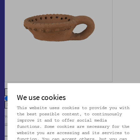
zoom in
zoom out
We use cookies
This website uses cookies to provide you with
the best possible content, to continuously
Volkskundemuseum Wien / Foto: Christa Knott
improve it and to offer social media
CC BY-NC-SA
functions. Some cookies are necessary for the
website you are accessing and its services to
function. You can accept others, but you can