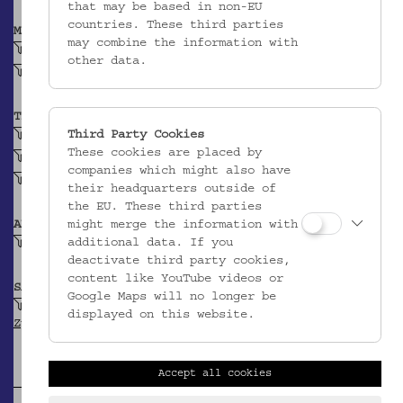
that may be based in non-EU
countries. These third parties
MATERIAL
may combine the information with
Ton
other data.
Irdenware
TECHNIK
Third Party Cookies
handgeformt (Keramik)
These cookies are placed by
eingedrückt (Keramik)
companies which might also have
durchgestochen (Keramik)
their headquarters outside of
the EU. These third parties
might merge the information with
ABBILDUNG
additional data. If you
Linie
deactivate third party cookies,
content like YouTube videos or
SAMMLUNG
Google Maps will no longer be
Krpata, Margit Z: Ethnografische Objekte aus
displayed on this website.
Zypern
Accept all cookies