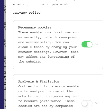
also reject them if you wish.
OBJEKTKLASSE
Räuchergefäß
Privacy Policy
HERSTELLER/IN
Necessary cookies
Unbekannt
These enable core functions such
as security, network management
BEITRAGENDE/R
and accessibility. You can
Krpata, Margit Z
disable these by changing your
browser settings. However, this
may affect the functioning of
HERKUNFT
the website.
Zypern
TGN
GEONAMES
Limassol
Analysis & Statistics
TGN
Cookies in this category enable
GEONAMES
us to analyze the use of the
website in an anonymous way and
DATIERUNG
to measure performance. These
Vor 1993
cookies are set by companies