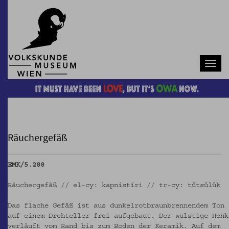
Navb
Räuchergefäß
EMK/5.288
Räuchergefäß // el-cy: kapnistíri // tr-cy: tütsülük
Das flache Gefäß ist aus dunkelrotbraunbrennendem Ton
auf einem Drehteller frei aufgebaut. Der wulstige Henk
verläuft vom Rand bis zum Boden der Keramik. Auf dem