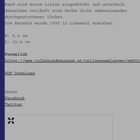
Rand sind kurze Linien eingedrückt und unterhalb
desselben verläuft eine Reihe dicht nebeneinander
durchgestochener Löcher.
Die Keramik wurde 1993 in Limassol erworben.
H: 5,4 cm
D: 15,4 cm
Permalink
https://www.volkskundemuseum.at/onlinesammlungen/emk52
PDF Download
Share
Facebook
Twitter