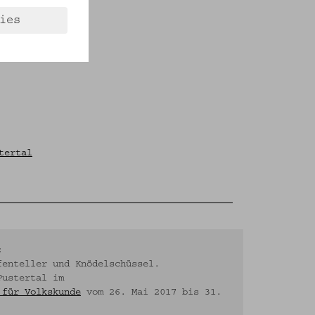
ies
tertal
:
fenteller und Knödelschüssel.
Pustertal im
 für Volkskunde
vom 26. Mai 2017 bis 31.