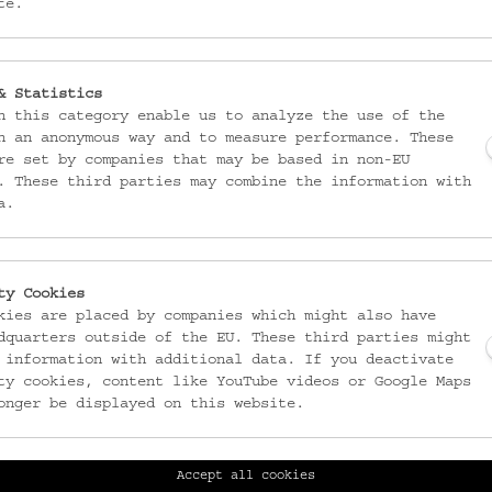
te.
& Statistics
n this category enable us to analyze the use of the
n an anonymous way and to measure performance. These
DATIERUNG
re set by companies that may be based in non-EU
1770-1780
. These third parties may combine the information with
a.
MATERIAL
Irdenware
Ton
ty Cookies
Glasur
kies are placed by companies which might also have
dquarters outside of the EU. These third parties might
 information with additional data. If you deactivate
TECHNIK
ty cookies, content like YouTube videos or Google Maps
gedreht (Keramik)
onger be displayed on this website.
Malhornmalerei (Keramik)
glasiert, farbig (Keramik)
Accept all cookies