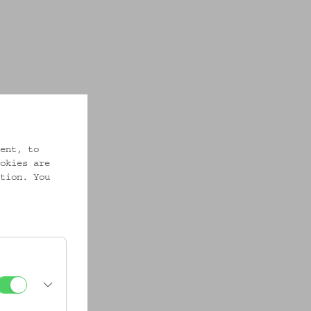
ent, to
okies are
tion. You