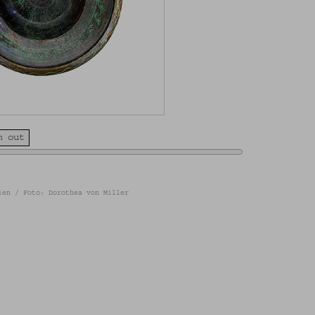
m out
ien / Foto: Dorothea von Miller