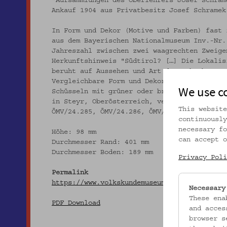
"Aufsammlungen des Oberlehrers Josef Schram
Ankauf 1904 aus Privatbesitz Josef Schramek
In Form und Dekor (Motive und Farben) fast 
aus dem Bayerischen Nationalmuseum Inv.-Nr.
Jahreszahl zwischen zwei waagrechten Zweige
Herkunftshinweis "Südtirol? […] Die Lokalis
beruht auf Aussehen und Art des Scherbens."
Vergleichbare Form und Dekormotive finden s
We use c
Schüsseln mit grüner oder brauner Bemalung 
in Steyr, Oberösterreich, verortet werden (
This website
ÖMV/24.285, ÖMV/24.286, ÖMV/34.083).
continuously
necessary fo
Höhe: 98 mm
can accept o
Durchmesser Rand: 401 mm
Durchmesser Boden: 189 mm
Privacy Poli
Permalink
https://www.volkskundemuseum.at/onlinesamml
Necessary
These ena
PDF Download
and acces
browser s