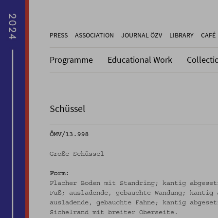
PRESS
ASSOCIATION
JOURNAL ÖZV
LIBRARY
CAFÉ
Programme
Educational Work
Collecti
Schüssel
ÖMV/13.998
Große Schüssel
Form:
Flacher Boden mit Standring; kantig abgeset
Fuß; ausladende, gebauchte Wandung; kantig 
ausladende, gebauchte Fahne; kantig abgeset
Sichelrand mit breiter Oberseite.