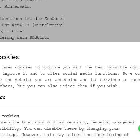
ek im Böhmerwalde".
, Böhmerwald.
identisch ist die Schüssel
 BNM Ker4117 (Mittelmotiv:
n) mit dem
ierung nach Südtirol
ich bei einer Reihe von
ookies
auf cremeweißem Grund, die
Inv.-Nr. ÖMV/24.284,
 uses cookies to provide you with the best possible cont
 improve it and to offer social media functions. Some co
r the website you are accessing and its services to func
thers, but you can also reject them if you wish.
cy
ungen/oemv13998
 cookies
ble core functions such as security, network management
sibility. You can disable these by changing your
ettings. However, this may affect the functioning of