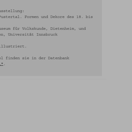
usstellung:
Pustertal. Formen und Dekore des 18. bis
useum für Volkskunde, Dietenheim, und
en, Universität Innsbruck
illustriert.
ol finden sie in der Datenbank
l"
.