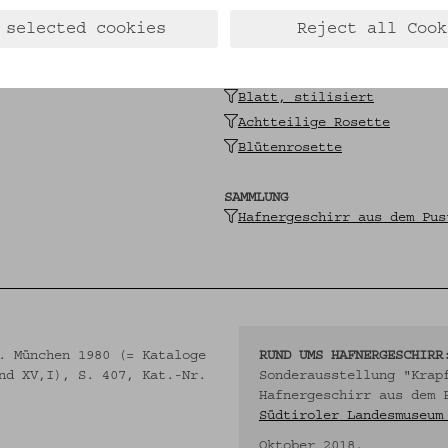
ABBILDUNG
Wellenlinie
 selected cookies
Reject all Cook
Linie
Laufender Hund
Blatt, stilisiert
Achtteilige Rosette
Blütenrosette
SAMMLUNG
Hafnergeschirr aus dem Pus
. München 1980 (= Kataloge
RUND UMS HAFNERGESCHIRR
nd XV,I), S. 407, Kat.-Nr.
Sonderausstellung "Krap
Hafnergeschirr aus dem 
Südtiroler Landesmuseum
Oktober 2018.