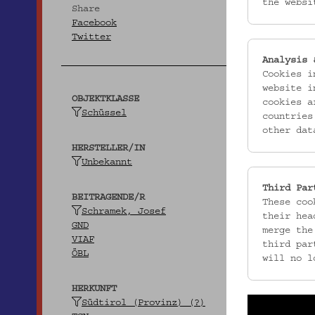
the websi
Share
Facebook
Twitter
Analysis 
Cookies i
website i
OBJEKTKLASSE
cookies a
Schüssel
countries
other dat
HERSTELLER/IN
Unbekannt
Third Par
BEITRAGENDE/R
These coo
Schramek, Josef
their hea
GND
merge the
VIAF
third par
ÖBL
will no l
HERKUNFT
Südtirol (Provinz) (?)