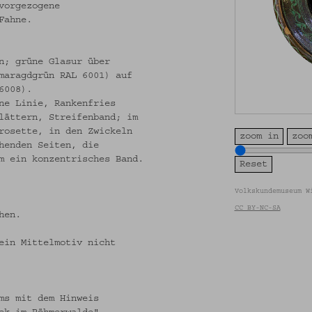
vorgezogene
Fahne.
n; grüne Glasur über
maragdgrün RAL 6001) auf
6008).
ne Linie, Rankenfries
lättern, Streifenband; im
rosette, in den Zwickeln
zoom in
zoo
henden Seiten, die
m ein konzentrisches Band.
Volkskundemuseum W
CC BY-NC-SA
hen.
ein Mittelmotiv nicht
ms mit dem Hinweis