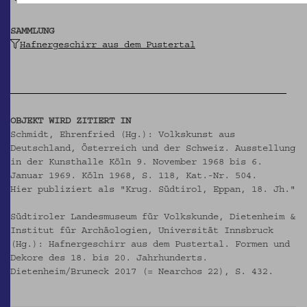
SAMMLUNG
Hafnergeschirr aus dem Pustertal
OBJEKT WIRD ZITIERT IN
Schmidt, Ehrenfried (Hg.):
Volkskunst aus
Deutschland, Österreich und der Schweiz. Ausstellung
in der Kunsthalle Köln 9. November 1968 bis 6.
Januar 1969. Köln 1968, S. 118, Kat.-Nr. 504.
Hier publiziert als "Krug. Südtirol, Eppan, 18. Jh."
Südtiroler Landesmuseum für Volkskunde, Dietenheim &
Institut für Archäologien, Universität Innsbruck
(Hg.): Hafnergeschirr aus dem Pustertal. Formen und
Dekore des 18. bis 20. Jahrhunderts.
Dietenheim/Bruneck 2017 (= Nearchos 22), S. 432.