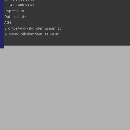
F: +43 1 408 53 42
Impressum
Datenschutz
AGB
E:
office@volkskundemuseum.at
W:
www.volkskundemuseum.at