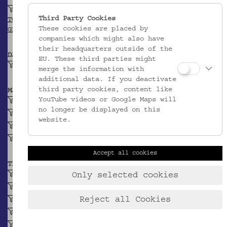
Südtirol (Provinz)
Third Party Cookies
TGN
These cookies are placed by
GEONAMES
companies which might also have
their headquarters outside of the
DATIERUNG
EU. These third parties might
19. Jh.
merge the information with
additional data. If you deactivate
third party cookies, content like
MATERIAL
YouTube videos or Google Maps will
Irdenware
no longer be displayed on this
Ton
website.
Glasur
Holz
Accept all cookies
TECHNIK
gedreht (Keramik)
Only selected cookies
eingeritzt (Keramik)
Reject all Cookies
engobiert (Keramik)
glasiert, farbig (Keramik)
gedrechselt (Holz)