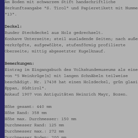
Am Boden mit schwarzem Stift handschriftliche
Herkunftsangabe "S. Tirol" und Papieretikett mit Numme
"13".
Deckel:
Runder Steckdeckel aus Holz gedrechselt.
Konkave Unterseite; steil ausladende Seiten; nach auße
verkröpfte, aufgewölbte, stufenförmig profilierte
Oberseite; mittig abgesetzter Kugelknauf.
Bemerkungen:
Eintrag im
Eingangsbuch des Volkskundemuseums
als eine
von "5 Weinkrüge[n] mit langen Schnäbeln teilweise
beschädigt. Nr. 17438 hat einen Holzdeckel, grün glasi
Eppan, Südtirol".
Ankauf 1907 von Antiquitäten Heinrich Mayr, Bozen.
Höhe gesamt: 440 mm
Höhe Rand: 358 mm
Höhe max. Durchmesser: 150 mm
Durchmesser Rand: 125 mm
Durchmesser max.: 272 mm
Durchmesser Boden: 200 mm