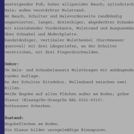
ansteigender Fuß; hoher ellipsoider Bauch; zylindrisch
Hals; außen verstärkter Wulstrand.
An Bauch, Schulter und Halsvorderseite randbündig
angarnierter, langer, dreieckiger, abgedeckter Schnabe
mit einziehender Vorderkante, Wulstrand und Ausgussmün
über Schnabel und Abdeckplatte.
Randständiger, vertikaler Wulsthenkel (Durchmesser
queroval) mit drei Längsriefen, an der Schulter
verstrichen, mit drei Fingerdruckmulden.
Dekor:
Um Hals- und Schnabelansatz Wulstkragen mit anhängende
runder Auflage.
An der Schulter Ritzdekor, Wellenband zwischen zwei
Rillen.
Weiße Engobe auf allen Flächen außer am Boden; grüne
Glasur (Blassgrün-Grasgrün RAL 6021-6010).
Rotbrauner Scherben.
Zustand:
Engobeflecken am Boden.
Die Glasur bildet unregelmäßige Rinnspuren.