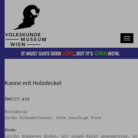
Navb
Kanne mit Holzdeckel
ÖMV/17.438
Honigkrug
Große Schnabelkanne, hohe bauchige Form
Form:
Leicht konkaver Boden; mit einem Wulst abgesetzter, st