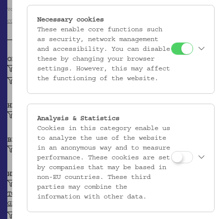
Volkskundemuseum Wien / Foto: Dorothea von Miller
Necessary cookies
CC BY-NC-SA
These enable core functions such
as security, network management
and accessibility. You can disable
these by changing your browser
OBJEKTKLASSE
settings. However, this may affect
Kanne
the functioning of the website.
Honigkrug
HERSTELLER/IN
Unbekannt
Analysis & Statistics
Cookies in this category enable us
to analyze the use of the website
BEITRAGENDE/R
in an anonymous way and to measure
Mayr, Heinrich
performance. These cookies are set
by companies that may be based in
HERKUNFT
non-EU countries. These third
Bozen (?)
parties may combine the
TGN
information with other data.
GEONAMES
Überetsch-Unterland (?)