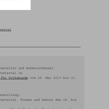
tertal
:
fenteller und Knödelschüssel.
Pustertal im
 für Volkskunde
vom 26. Mai 2017 bis 31.
usstellung:
Pustertal. Formen und Dekore des 18. bis