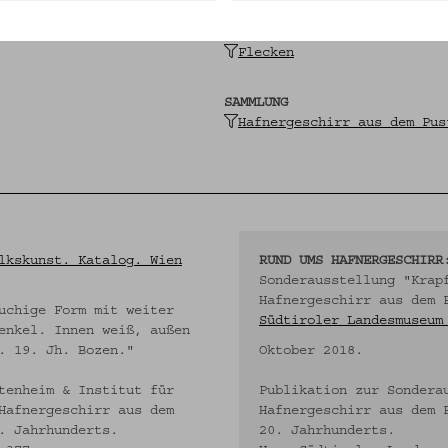
ABBILDUNG
Flecken
SAMMLUNG
Hafnergeschirr aus dem Pus
lkskunst. Katalog. Wien
RUND UMS HAFNERGESCHIRR
Sonderausstellung "Krap
Hafnergeschirr aus dem 
uchige Form mit weiter
Südtiroler Landesmuseum
enkel. Innen weiß, außen
. 19. Jh. Bozen."
Oktober 2018.
tenheim & Institut für
Publikation zur Sondera
Hafnergeschirr aus dem
Hafnergeschirr aus dem 
. Jahrhunderts.
20. Jahrhunderts.