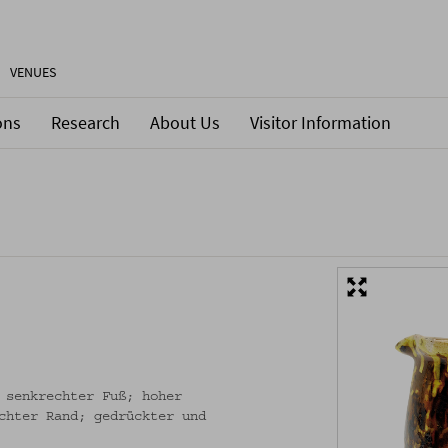
VENUES
ons
Research
About Us
Visitor Information
 senkrechter Fuß; hoher
chter Rand; gedrückter und