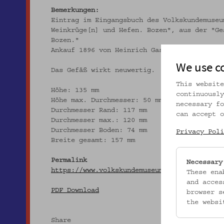
Bemerkungen:
Eintrag im Eingangsbuch des Volkskundemuseu
Weinkrüge[n] und Hefen. Bozen", aus der "Ge
Bozen."
Ankauf 1896 von Heinrich Gasser, Bozen.
We use c
Das Gefäß wirkt neuwertig.
This website
Höhe: 135 mm
continuously
Höhe max. Durchmesser: 50 mm
necessary fo
Durchmesser Rand: 117 mm
can accept o
Durchmesser max.: 120 mm
Durchmesser Boden: 74 mm
Privacy Poli
Breite gesamt: 157 mm
Permalink
Necessary
https://www.volkskundemuseum.at/onlinesamml
These ena
and acces
PDF Download
browser s
the websi
Share