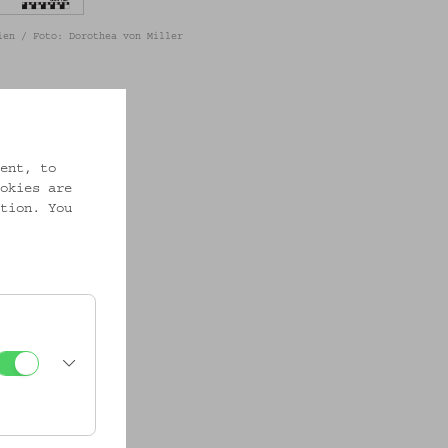
ien / Foto: Dorothea von Miller
ent, to
okies are
tion. You