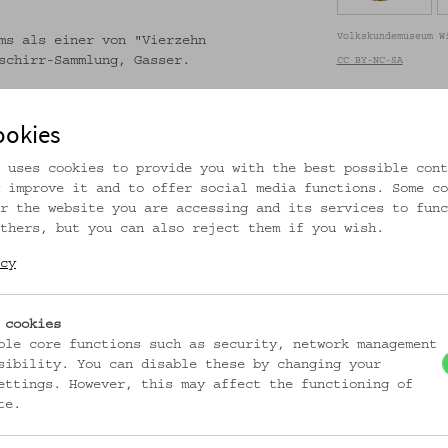
Volkskundemuseum W
ms als einer von "Vierzehn
schirr-Sammlung, Gasser.
CC BY-NC-SA
ookies
 uses cookies to provide you with the best possible cont
 improve it and to offer social media functions. Some co
r the website you are accessing and its services to func
thers, but you can also reject them if you wish.
cy
 cookies
ungen/oemv1887
ble core functions such as security, network management
sibility. You can disable these by changing your
ettings. However, this may affect the functioning of
te.