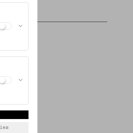
)
ies
t (Keramik)