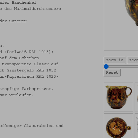
aler Bandhenkel
b des Maximaldurchmessers
der unterer
.
n.
d (Perlweiß RAL 1013);
auf dem Scherben.
zoom in
zoo
 transparente Glasur auf
ck Ginstergelb RAL 1032
un-Kupferbraun RAL 8023-
tropfige Farbspritzer,
sur verlaufen.
sförmiger Glasurabriss und