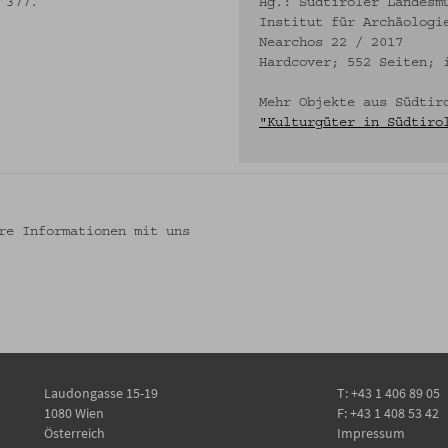
 377.
Hg.: Südtiroler Landesm
Institut für Archäologi
Nearchos 22 / 2017
Hardcover; 552 Seiten; 
Mehr Objekte aus Südtir
"Kulturgüter in Südtiro
re Informationen mit uns
Laudongasse 15-19
T:
+43 1 406 89 05
1080 Wien
F: +43 1 408 53 42
Österreich
Impressum