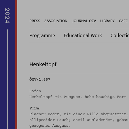
PRESS
ASSOCIATION
JOURNAL ÖZV
LIBRARY
CAFÉ
Programme
Educational Work
Collecti
Henkeltopf
ÖMV/1.887
Hafen
Henkeltopf mit Ausguss, hohe bauchige Form
Form:
Flacher Boden; mit einer Rille abgesetzter,
ellipsoider Bauch; steil ausladender, gebau
gezogener Ausguss.