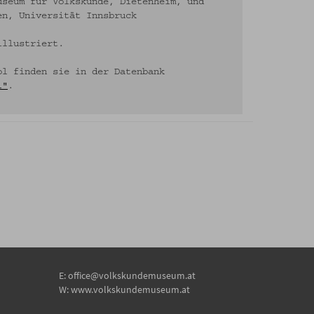
useum für Volkskunde, Dietenheim, und
en, Universität Innsbruck
illustriert.
ol finden sie in der Datenbank
l"
.
E:
office@volkskundemuseum.at
W:
www.volkskundemuseum.at