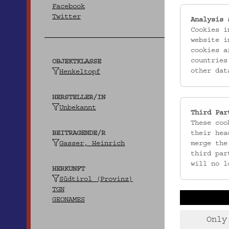
Facebook
Twitter
Analysis 
Cookies i
website i
cookies a
countries
OBJEKTKLASSE
other dat
Henkeltopf
HERSTELLER/IN
Unbekannt
Third Par
These coo
their hea
BEITRAGENDE/R
merge the
Gasser, Heinrich
third par
will no l
HERKUNFT
Südtirol (Provinz)
TGN
GEONAMES
Only