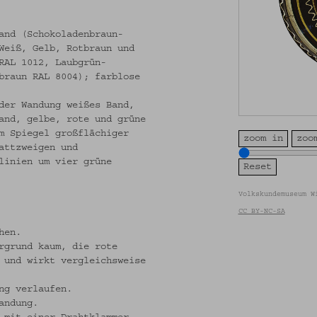
and (Schokoladenbraun-
Weiß, Gelb, Rotbraun und
RAL 1012, Laubgrün-
braun RAL 8004); farblose
der Wandung weißes Band,
and, gelbe, rote und grüne
m Spiegel großflächiger
zoom in
zoo
attzweigen und
linien um vier grüne
Volkskundemuseum W
CC BY-NC-SA
hen.
rgrund kaum, die rote
 und wirkt vergleichsweise
ng verlaufen.
andung.