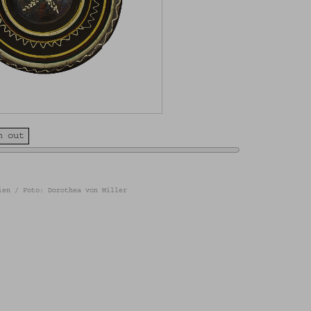
m out
ien / Foto: Dorothea von Miller