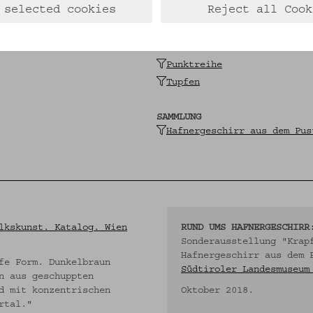
 selected cookies
Reject all Cook
Linie
Achtteilige Rosette
Blatt, stilisiert
Punktreihe
Tupfen
SAMMLUNG
Hafnergeschirr aus dem Pus
lkskunst. Katalog. Wien
RUND UMS HAFNERGESCHIRR
Sonderausstellung "Krap
Hafnergeschirr aus dem 
fe Form. Dunkelbraun
Südtiroler Landesmuseum
n aus geschuppten
d mit konzentrischen
Oktober 2018.
rtal."