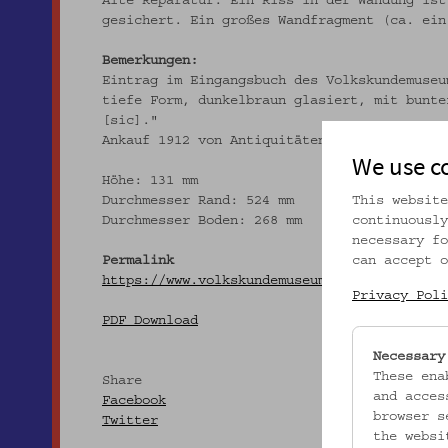
Alte Reparatur: Ein Riss in der Wandung ist
gesichert. Ein großes Wandfragment (ca. ein
Bemerkungen:
Eintrag im Eingangsbuch des Volkskundemuseu
tiefe Form, dunkelbraun glasiert, mit bunte
[sic]."
Ankauf 1912 von Antiquitäten Alois Rainer, 
We use c
Höhe: 131 mm
Durchmesser Rand: 524 mm
This website
Durchmesser Boden: 268 mm
continuously
necessary fo
Permalink
can accept o
https://www.volkskundemuseum.at/onlinesamml
Privacy Poli
PDF Download
Necessary
These ena
Share
and acces
Facebook
browser s
Twitter
the websi