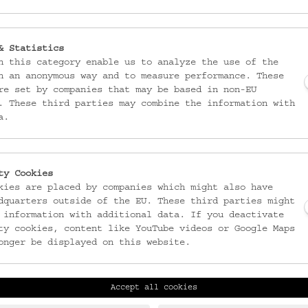
DATIERUNG
& Statistics
2. Hälfte 19. Jh.
n this category enable us to analyze the use of the
n an anonymous way and to measure performance. These
re set by companies that may be based in non-EU
MATERIAL
. These third parties may combine the information with
Irdenware
a.
Ton
Glasur
TECHNIK
ty Cookies
gedreht (Keramik)
kies are placed by companies which might also have
dquarters outside of the EU. These third parties might
engobiert (Keramik)
 information with additional data. If you deactivate
Malhornmalerei (Keramik)
ty cookies, content like YouTube videos or Google Maps
glasiert, farblos (Keramik
onger be displayed on this website.
ABBILDUNG
Wellenlinie
Accept all cookies
Streifenförmiges Motiv