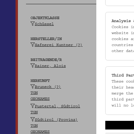
OBJEKTKLASSE
Analysis 
Schüssel
Cookies i
website i
HERSTELLER/IN
cookies a
Hafnerei Kuntner (?)
countries
other dat
BEITRAGENDE/R
Rainer, Alois
Third Par
HERKUNFT
These coo
Bruneck (?)
their hea
TGN
merge the
GEONAMES
third par
will no l
Pustertal, Südtirol
TGN
Südtirol (Provinz)
TGN
GEONAMES