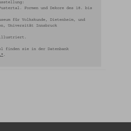
usstellung:
Pustertal. Formen und Dekore des 18. bis
useum für Volkskunde, Dietenheim, und
en, Universität Innsbruck
illustriert.
ol finden sie in der Datenbank
l"
.