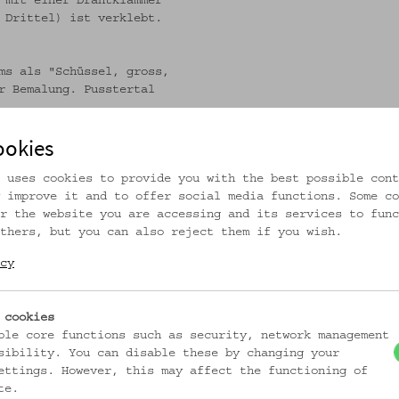
 mit einer Drahtklammer
 Drittel) ist verklebt.
ms als "Schüssel, gross,
r Bemalung. Pusstertal
Innsbruck.
ookies
 uses cookies to provide you with the best possible cont
 improve it and to offer social media functions. Some co
r the website you are accessing and its services to func
thers, but you can also reject them if you wish.
ungen/oemv29773
cy
 cookies
ble core functions such as security, network management
sibility. You can disable these by changing your
ettings. However, this may affect the functioning of
te.