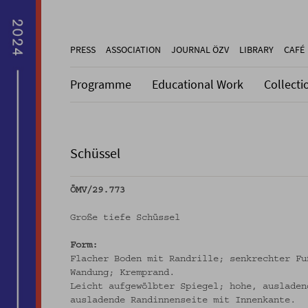
PRESS
ASSOCIATION
JOURNAL ÖZV
LIBRARY
CAFÉ
Programme
Educational Work
Collecti
Schüssel
ÖMV/29.773
Große tiefe Schüssel
Form:
Flacher Boden mit Randrille; senkrechter Fu
Wandung; Kremprand.
Leicht aufgewölbter Spiegel; hohe, ausladen
ausladende Randinnenseite mit Innenkante.