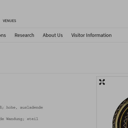
VENUES
ons
Research
About Us
Visitor Information
ß; hohe, ausladende
de Wandung; steil