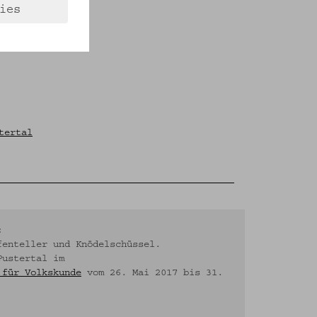
ies
tertal
:
fenteller und Knödelschüssel.
Pustertal im
 für Volkskunde
vom 26. Mai 2017 bis 31.