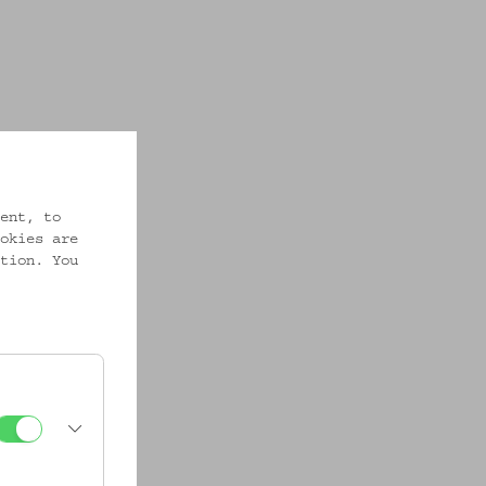
ent, to
okies are
tion. You