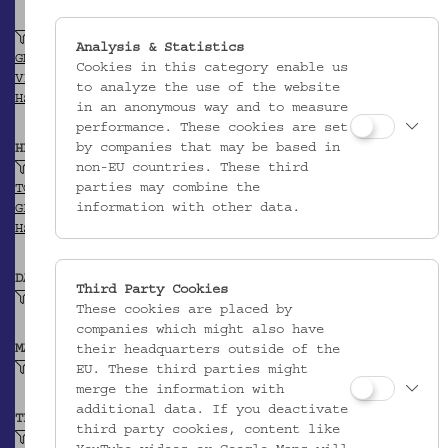
Universitätsbibliothek Graz
Analysis & Statistics
GND
Cookies in this category enable us
VIAF
to analyze the use of the website
HSA-Thesaurus
in an anonymous way and to measure
performance. These cookies are set
by companies that may be based in
HERKUNFT
non-EU countries. These third
Chiari
parties may combine the
TGN
information with other data.
GEONAMES
HSA-Thesaurus
DATIERUNG
Third Party Cookies
Ende 19. Jh.
These cookies are placed by
companies which might also have
MATERIAL
their headquarters outside of the
Laubholz
EU. These third parties might
merge the information with
additional data. If you deactivate
TECHNIK
third party cookies, content like
gedrechselt (Holz)