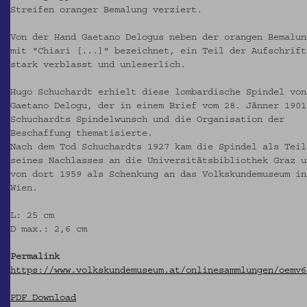
Streifen oranger Bemalung verziert.
Von der Hand Gaetano Delogus neben der orangen Bemalun
mit "Chiari [...]" bezeichnet, ein Teil der Aufschrift
stark verblasst und unleserlich.
Hugo Schuchardt erhielt diese lombardische Spindel von
Gaetano Delogu, der in einem Brief vom 28. Jänner 1901
Schuchardts Spindelwunsch und die Organisation der
Beschaffung thematisierte.
Nach dem Tod Schuchardts 1927 kam die Spindel als Teil
seines Nachlasses an die Universitätsbibliothek Graz u
von dort 1959 als Schenkung an das Volkskundemuseum in
Wien.
L: 25 cm
D max.: 2,6 cm
Permalink
https://www.volkskundemuseum.at/onlinesammlungen/oemv6
PDF Download