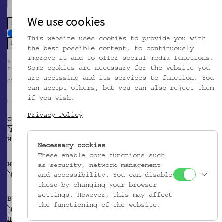
We use cookies
zoom in
zoom out
This website uses cookies to provide you with
the best possible content, to continuously
improve it and to offer social media functions.
Volkskundemuseum Wien / Foto: www.diekunstreproduzenten.com im Auftrag d
Some cookies are necessary for the website you
Instituts für Sprachwissenschaft der Karl-Franzens-Universität Graz
are accessing and its services to function. You
CC BY-NC-SA
can accept others, but you can also reject them
if you wish.
Privacy Policy
OBJEKTKLASSE
Handspindel
HSA-Thesaurus
Necessary cookies
These enable core functions such
HERSTELLER/IN
as security, network management
Unbekannt
and accessibility. You can disable
these by changing your browser
settings. However, this may affect
BEITRAGENDE/R
the functioning of the website.
Delogu, Gaetano
HSA-Thesaurus