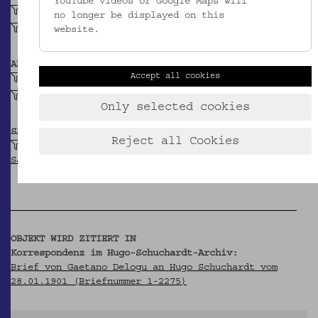
YouTube videos or Google Maps will
geschnitzt (Holz)
no longer be displayed on this
bemalt (Holz)
website.
ABBILDUNG
Accept all cookies
Linie
Streifenförmiges Motiv
Only selected cookies
SAMMLUNG
Reject all Cookies
Schuchardt, Hugo: Belegsammlung zur
Sachwortforschung
OBJEKT WIRD ZITIERT IN
Korrespondenz im Hugo-Schuchardt-Archiv:
Brief von Gaetano Delogu an Hugo Schuchardt vom
28.01.1901 (Briefnummer 1-2275)