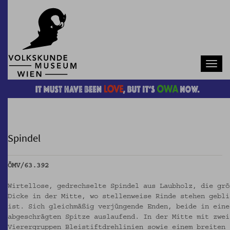
Navb
Spindel
ÖMV/63.392
Wirtellose, gedrechselte Spindel aus Laubholz, die grö
Dicke in der Mitte, wo stellenweise Rinde stehen gebli
ist. Sich gleichmäßig verjüngende Enden, beide in eine
abgeschrägten Spitze auslaufend. In der Mitte mit zwei
Vierergruppen Bleistiftdrehlinien sowie einem breiten