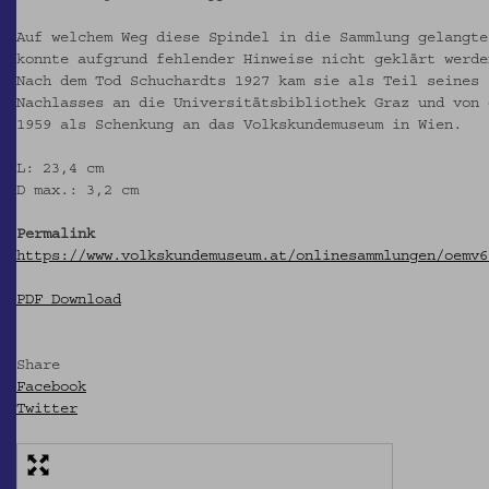
Auf welchem Weg diese Spindel in die Sammlung gelangte
konnte aufgrund fehlender Hinweise nicht geklärt werde
Nach dem Tod Schuchardts 1927 kam sie als Teil seines
Nachlasses an die Universitätsbibliothek Graz und von 
1959 als Schenkung an das Volkskundemuseum in Wien.
L: 23,4 cm
D max.: 3,2 cm
Permalink
https://www.volkskundemuseum.at/onlinesammlungen/oemv6
PDF Download
Share
Facebook
Twitter