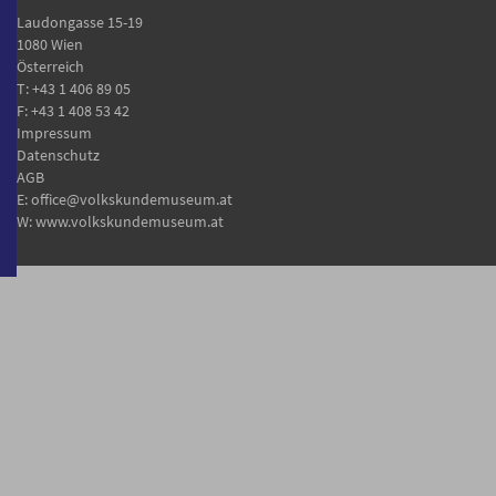
Laudongasse 15-19
1080 Wien
Österreich
T:
+43 1 406 89 05
F: +43 1 408 53 42
Impressum
Datenschutz
AGB
E:
office@volkskundemuseum.at
W:
www.volkskundemuseum.at