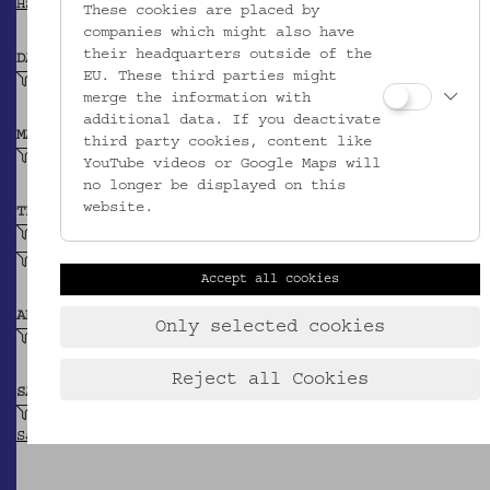
HSA-Thesaurus
These cookies are placed by
companies which might also have
their headquarters outside of the
DATIERUNG
EU. These third parties might
Ende 19. Jh.
merge the information with
additional data. If you deactivate
MATERIAL
third party cookies, content like
Weichholz
YouTube videos or Google Maps will
no longer be displayed on this
website.
TECHNIK
gedrechselt (Holz)
bemalt (Holz)
Accept all cookies
ABBILDUNG
Only selected cookies
Linie
Reject all Cookies
SAMMLUNG
Schuchardt, Hugo: Belegsammlung zur
Sachwortforschung