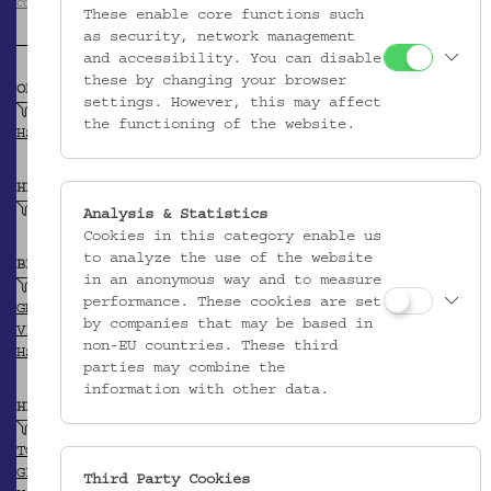
CC BY-NC-SA
These enable core functions such
as security, network management
and accessibility. You can disable
these by changing your browser
OBJEKTKLASSE
settings. However, this may affect
Handspindel
the functioning of the website.
HSA-Thesaurus
HERSTELLER/IN
Unbekannt
Analysis & Statistics
Cookies in this category enable us
to analyze the use of the website
BEITRAGENDE/R
in an anonymous way and to measure
Universitätsbibliothek Graz
performance. These cookies are set
GND
by companies that may be based in
VIAF
non-EU countries. These third
HSA-Thesaurus
parties may combine the
information with other data.
HERKUNFT
Italien
TGN
GEONAMES
Third Party Cookies