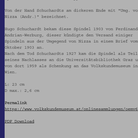
Von der Hand Schuchardts am dickeren Ende mit "Umg. vo
Nizza (Andr.)" bezeichnet.
Hugo Schuchardt bekam diese Spindel 1903 von Ferdinand
Andrian-Werburg, dieser kündigte den Versand einiger
Spindeln aus der Umgegend von Nizza in einem Brief vom
Oktober 1903 an.
Nach dem Tod Schuchardts 1927 kam die Spindel als Teil
seines Nachlasses an die Universitätsbibliothek Graz u
von dort 1959 als Schenkung an das Volkskundemuseum in
Wien.
L: 23 cm
D max.: 2,6 cm
Permalink
https://www.volkskundemuseum.at/onlinesammlungen/oemv6
PDF Download