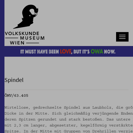
Navb
Spindel
ÖMV/63.405
Wirtellose, gedrechselte Spindel aus Laubholz, die grö
Dicke in der Mitte. Sich gleichmäßig verjüngende Enden
deren Spitzen gerundet und stark bestoßen. Das untere 
mit 2,3 cm langer, abgesetzter, kegelförmig verstärkte
Spitze. In der Mitte mit Gruppen von Drehrillen verzie