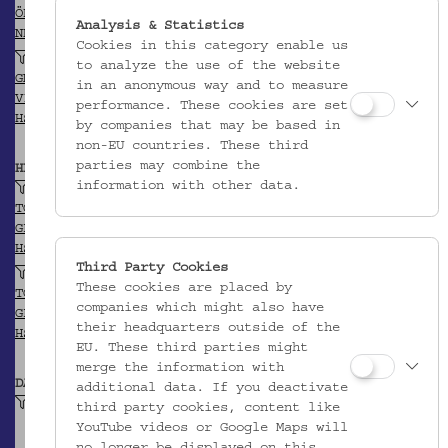
ÖBL
Analysis & Statistics
NDB/ADB
Cookies in this category enable us
Universitätsbibliothek Graz
to analyze the use of the website
GND
in an anonymous way and to measure
VIAF
performance. These cookies are set
HSA-Thesaurus
by companies that may be based in
non-EU countries. These third
parties may combine the
HERKUNFT
information with other data.
Alpes-Maritimes (Département)
TGN
GEONAMES
HSA-Thesaurus
Third Party Cookies
Nizza
These cookies are placed by
TGN
companies which might also have
GEONAMES
their headquarters outside of the
HSA-Thesaurus
EU. These third parties might
merge the information with
DATIERUNG
additional data. If you deactivate
2. Hälfte 19. Jh.
third party cookies, content like
YouTube videos or Google Maps will
no longer be displayed on this