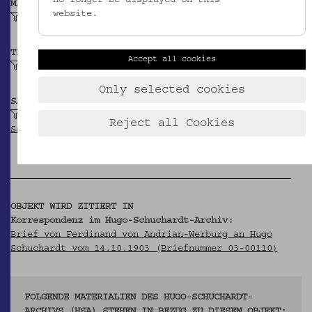
MATERIAL
website.
Laubholz
TECHNIK
Accept all cookies
gedrechselt (Holz)
Only selected cookies
SAMMLUNG
Schuchardt, Hugo: Belegsammlung zur
Reject all Cookies
Sachwortforschung
OBJEKT WIRD ZITIERT IN
Korrespondenz im Hugo-Schuchardt-Archiv:
Brief von Ferdinand von Andrian-Werburg an Hugo
Schuchardt vom 14.10.1903 (Briefnummer 03-00110)
FOLGENDE MATERIALIEN DES HUGO-SCHUCHARDT-
ARCHIVS (HSA) STEHEN IN BEZUG ZU DIESEM OBJEKT: