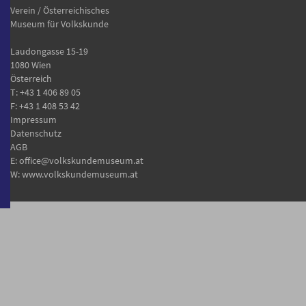
Verein / Österreichisches
Museum für Volkskunde
Laudongasse 15-19
1080 Wien
Österreich
T:
+43 1 406 89 05
F: +43 1 408 53 42
Impressum
Datenschutz
AGB
E:
office@volkskundemuseum.at
W:
www.volkskundemuseum.at