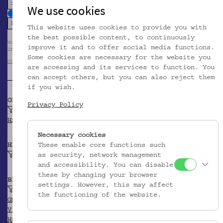
zoom in
zoom out
We use cookies
This website uses cookies to provide you with
the best possible content, to continuously
Volkskundemuseum Wien / Foto: www.diekunstreproduzenten.com im Auftrag d
improve it and to offer social media functions.
Instituts für Sprachwissenschaft der Karl-Franzens-Universität Graz
Some cookies are necessary for the website you
CC BY-NC-SA
are accessing and its services to function. You
can accept others, but you can also reject them
if you wish.
OBJEKTKLASSE
Privacy Policy
Handspindel
HSA-Thesaurus
Necessary cookies
These enable core functions such
HERSTELLER/IN
as security, network management
Unbekannt
and accessibility. You can disable
these by changing your browser
BEITRAGENDE/R
settings. However, this may affect
Andrian-Werburg, Ferdinand von
the functioning of the website.
GND
VIAF
HSA-Thesaurus