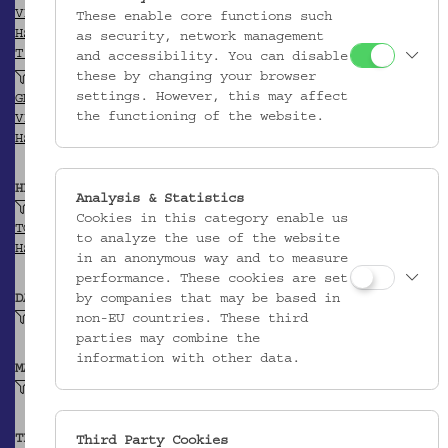
VIAF
These enable core functions such
HSA-Thesaurus
as security, network management
T.it
and accessibility. You can disable
these by changing your browser
Universitätsbibliothek Graz
settings. However, this may affect
GND
the functioning of the website.
VIAF
HSA-Thesaurus
HERKUNFT
Analysis & Statistics
Istrien (Region)
Cookies in this category enable us
TGN
to analyze the use of the website
HSA-Thesaurus
in an anonymous way and to measure
performance. These cookies are set
DATIERUNG
by companies that may be based in
Ende 19. Jh.
non-EU countries. These third
parties may combine the
information with other data.
MATERIAL
Laubholz
TECHNIK
Third Party Cookies