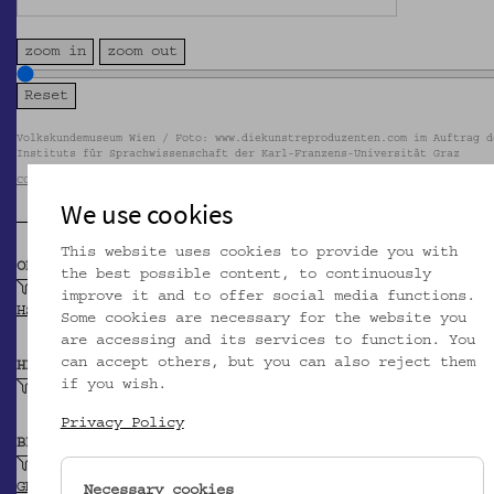
zoom in
zoom out
Volkskundemuseum Wien / Foto: www.diekunstreproduzenten.com im Auftrag d
Instituts für Sprachwissenschaft der Karl-Franzens-Universität Graz
CC BY-NC-SA
We use cookies
This website uses cookies to provide you with
OBJEKTKLASSE
the best possible content, to continuously
Handspindel
improve it and to offer social media functions.
HSA-Thesaurus
Some cookies are necessary for the website you
are accessing and its services to function. You
can accept others, but you can also reject them
HERSTELLER/IN
if you wish.
Unbekannt
Privacy Policy
BEITRAGENDE/R
Ive, Antonio (?)
GND
Necessary cookies