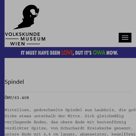
Navb
Spindel
ÖMV/63.408
Wirtellose, gedrechselte Spindel aus Laubholz, die grö
Dicke etwas unterhalb der Mitte. Sich gleichmäßig
verjüngende Enden, das obere Ende mit knotenförmig
verdickter Spitze, von Schuchardt Kreiskerbe genannt. 
untere Ende mit 4,4 cm langer, abgesetzter, kegelförmi