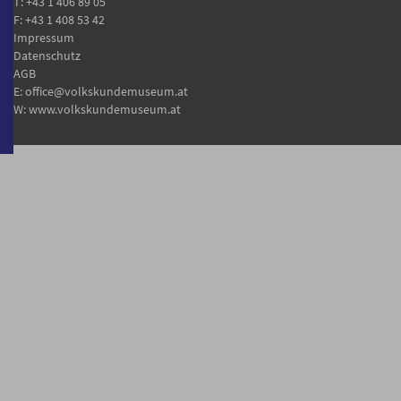
T:
+43 1 406 89 05
F: +43 1 408 53 42
Impressum
Datenschutz
AGB
E:
office@volkskundemuseum.at
W:
www.volkskundemuseum.at