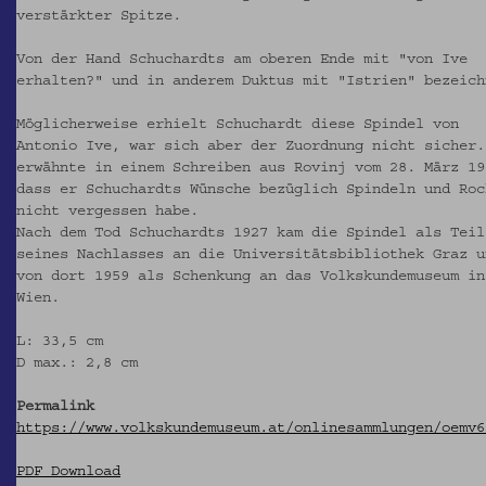
verstärkter Spitze.
Von der Hand Schuchardts am oberen Ende mit "von Ive
erhalten?" und in anderem Duktus mit "Istrien" bezeich
Möglicherweise erhielt Schuchardt diese Spindel von
Antonio Ive, war sich aber der Zuordnung nicht sicher.
erwähnte in einem Schreiben aus Rovinj vom 28. März 19
dass er Schuchardts Wünsche bezüglich Spindeln und Roc
nicht vergessen habe.
Nach dem Tod Schuchardts 1927 kam die Spindel als Teil
seines Nachlasses an die Universitätsbibliothek Graz u
von dort 1959 als Schenkung an das Volkskundemuseum in
Wien.
L: 33,5 cm
D max.: 2,8 cm
Permalink
https://www.volkskundemuseum.at/onlinesammlungen/oemv6
PDF Download