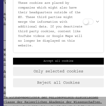
gedrechselt (Holz)
These cookies are placed by
companies which might also have
their headquarters outside of the
SAMMLUNG
EU. These third parties might
Schuchardt, Hugo: Belegsammlung zur
merge the information with
Sachwortforschung
additional data. If you deactivate
third party cookies, content like
YouTube videos or Google Maps will
no longer be displayed on this
website.
WEITERFÜHRENDE INFORMATIONEN
Korrespondenz im Hugo-Schuchardt-Archiv:
Brief von Antonio Ive an Hugo Schuchardt vom
Accept all cookies
05.10.1898 (Briefnummer 08-04935)
Only selected cookies
Ansichtskarte von Antonio Ive an Hugo Schuchardt vom
28.03.1902 (Briefnummer 11-04944)
Reject all Cookies
Werke im Hugo-Schuchardt-Archiv:
Schuchardt, Hugo. 1899. Romanische Etymologieen II.
In Sitzungsberichte der philosophisch-historischen
Classe der Kaiserlichen Akademie der Wissenschaften.