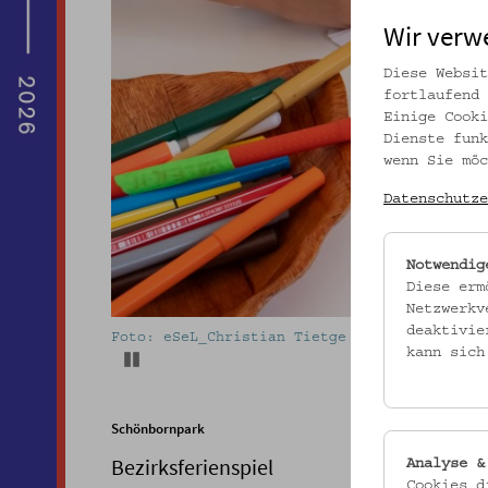
Wir verw
Diese Websit
fortlaufend 
Einige Cooki
Dienste funk
wenn Sie möc
Datenschutze
Notwendig
Diese erm
Netzwerkv
deaktivie
Foto: eSeL_Christian Tietge
kann sich
Pause
Schönbornpark
Bezirksferienspiel
Analyse &
Cookies d