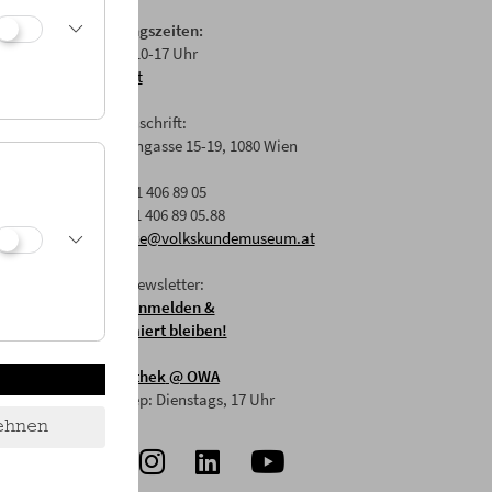
Öffnungszeiten:
Di-Fr: 10-17 Uhr
und
Anfahrt
mit
Postanschrift:
mian und
Laudongasse 15-19, 1080 Wien
T: +43 1 406 89 05
F: +43 1 406 89 05.88
E:
office@volkskundemuseum.at
Zum Newsletter:
HIER anmelden &
informiert bleiben!
Mostothek
@ OWA
Mai-Sep: Dienstags, 17 Uhr
ehnen