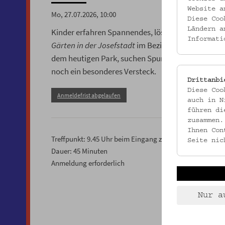
Website a
Mo, 27.07.2026, 10:00
Diese Coo
Ländern a
Kinder erfahren Spannendes, lösen Rätsel und kn
Informati
Gärten in der Josefstadt
im Bezirksmuseum. Wir ve
dem heutigen Park, suchen Spuren von früher, e
noch ein besonderes Versteck.
Drittanbi
Diese Coo
Anmeldefrist abgelaufen
auch in N
führen di
zusammen.
Ihnen Con
Treffpunkt: 9.45 Uhr beim Eingang zum Schönbornpark, 
Seite nic
Dauer: 45 Minuten
Anmeldung erforderlich
Nur a