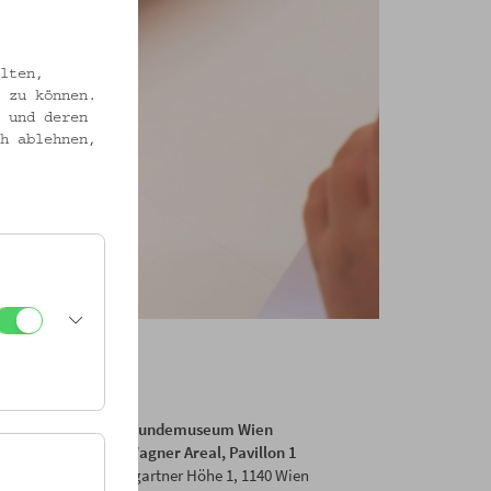
lten,
 zu können.
 und deren
h ablehnen,
Volkskundemuseum Wien
Otto Wagner Areal, Pavillon 1
Baumgartner Höhe 1, 1140 Wien