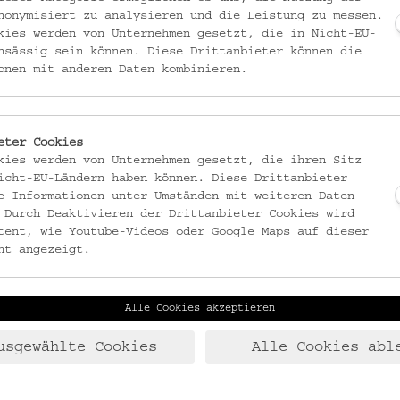
nonymisiert zu analysieren und die Leistung zu messen.
kies werden von Unternehmen gesetzt, die in Nicht-EU-
nsässig sein können. Diese Drittanbieter können die
acken den Code vom Tresor in der Ausstellung
Historische Palais 
onen mit anderen Daten kombinieren.
rgleichen Bilder der Gartenanlage der Adelsfamilien Schönborn 
ntdecken neben dem Gartenpalais Schönborn auch das Palais Da
eter Cookies
kies werden von Unternehmen gesetzt, die ihren Sitz
icht-EU-Ländern haben können. Diese Drittanbieter
e Informationen unter Umständen mit weiteren Daten
 Durch Deaktivieren der Drittanbieter Cookies wird
tent, wie Youtube-Videos oder Google Maps auf dieser
Florianigasse 24, 1080 Wien
ht angezeigt.
Alle Cookies akzeptieren
usgewählte Cookies
Alle Cookies abl