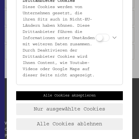
Toilette?
Drittanbieter Cookies
Diese Cookies werden von
Unternehmen gesetzt, die
Wie viele Mitarbeiter:innen hat das Museum?
ihren Sitz auch in Nicht-EU-
Ländern haben können. Diese
Drittanbieter führen die
Was macht der Verein für Volkskunde?
Informationen unter Umständen
mit weiteren Daten zusammen.
Durch Deaktivieren der
Ist das hier nicht das Weltmuseum?
Drittanbieter Cookies wird
Ihnen Content, wie Youtube-
Videos oder Google Maps auf
dieser Seite nicht angezeigt.
Alle Cookies akzeptieren
Nur ausgewählte Cookies
Volkskundemuseum Wien
Alle Cookies ablehnen
Otto Wagner Areal
Pavillon 1