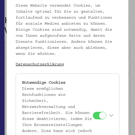
Diese Website verwendet Cookies, um
Inhalte optimal für Sie zu gestalten,
HÄUFIG GESTELLTE FRAGEN ZUM
fortlaufend zu verbessern und Funktionen
für soziale Medien anbieten zu können.
VOLKSKUNDEMUSEUM WIEN
Einige Cookies sind notwendig, damit die
von Ihnen aufgerufene Seite und deren
Dienste funktionieren. Andere können Sie
akzeptieren, diese aber auch ablehnen,
Was ist eigentlich Volkskunde?
wenn Sie möchten.
Datenschutzerklärung
Wofür steht "Nutze dein Museum"?
Was bedeutet das Logo des Volkskundemuseum
Notwendige Cookies
Diese ermöglichen
Wien?
Kernfunktionen wie
Sicherheit,
Warum ist das Museum eingerüstet? Früher hing vor
Netzwerkverwaltung und
Barrierefreiheit. Sie können
dem Gebäude doch eine Regenbogenfahne!
diese deaktivieren, indem Sie
Ihre Browsereinstellungen
Was hat es mit der Diskokugel auf sich?
ändern. Dies kann sich jedoch