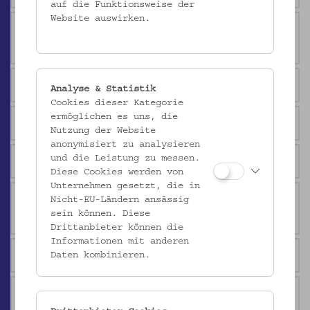
auf die Funktionsweise der
Website auswirken.
Wie viele Objekte beherbergt das
Volkskundemuseum Wien?
Welches Objekt wurde als erstes inventarisiert?
Analyse & Statistik
Cookies dieser Kategorie
ermöglichen es uns, die
Und welches ist das älteste Objekt der Sammlung?
Nutzung der Website
anonymisiert zu analysieren
und die Leistung zu messen.
Wie viele Bücher befinden sich in der Bibliothek?
Diese Cookies werden von
Unternehmen gesetzt, die in
Gibt es im Museum auch besondere Angebote für
Nicht-EU-Ländern ansässig
sein können. Diese
Kinder?
Drittanbieter können die
Informationen mit anderen
Finden im Museum tatsächlich Hochzeiten statt?
Daten kombinieren.
Warum hat das Museum eine öffentlich zugängliche