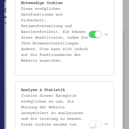
Objekte im Fokus
Notwendige Cookies
DIE TEXTILMUSTERSAMMLUNG EMILIE FLÖGE
Diese ermöglichen
Kernfunktionen wie
Sicherheit,
Fr, 25.05.2012 – So, 02.12.2012
Netzwerkverwaltung und
Barrierefreiheit. Sie können
diese deaktivieren, indem Sie
Ihre Browsereinstellungen
ändern. Dies kann sich jedoch
auf die Funktionsweise der
Website auswirken.
Analyse & Statistik
Cookies dieser Kategorie
ermöglichen es uns, die
Nutzung der Website
anonymisiert zu analysieren
und die Leistung zu messen.
Diese Cookies werden von