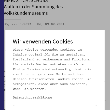
HIEB. STICH. SCHUSS
Waffen in der Sammlung des
Volkskundemuseums
Do, 27.06.2013 – So, 09.02.2014
Wir verwenden Cookies
Diese Website verwendet Cookies, um
Inhalte optimal für Sie zu gestalten,
fortlaufend zu verbessern und Funktionen
für soziale Medien anbieten zu können.
Einige Cookies sind notwendig, damit die
Das Volkskundemuseum verfügt über einen rund 80
von Ihnen aufgerufene Seite und deren
Objekte umfassenden, durch historische Kontingenz
Dienste funktionieren. Andere können Sie
gewachsenen Bestand an Hieb- und Stichwaffen (Säbel,
akzeptieren, diese aber auch ablehnen,
Jatagane, Dolche) sowie Schusswaffen (Gewehre,
wenn Sie möchten.
Pistolen, Armbruste).
_MEHR
Datenschutzerklärung