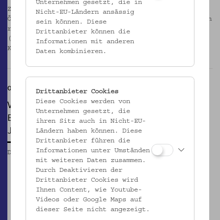
Unternehmen gesetzt, die in
Zur Textil- und Bekleidungssammlung des
Nicht-EU-Ländern ansässig
Österreichischen Museums für Volkskunde gehören auch
sein können. Diese
rund 350 Objekte aus dem Nachlass von Emilie Flöge
Drittanbieter können die
(1874-1952), der Lebenspartnerin und Muse Gustav
Informationen mit anderen
Klimts.
_MEHR
Daten kombinieren.
Objekte im Fokus
Drittanbieter Cookies
VON DREIDELN, MAZZES UND
Diese Cookies werden von
Unternehmen gesetzt, die
BESCHNEIDUNGSMESSERN
ihren Sitz auch in Nicht-EU-
Jüdische Dinge im Museum
Ländern haben können. Diese
Drittanbieter führen die
Informationen unter Umständen
Di, 21.06.2011 – So, 16.10.2011
mit weiteren Daten zusammen.
Durch Deaktivieren der
Drittanbieter Cookies wird
Ihnen Content, wie Youtube-
Videos oder Google Maps auf
dieser Seite nicht angezeigt.