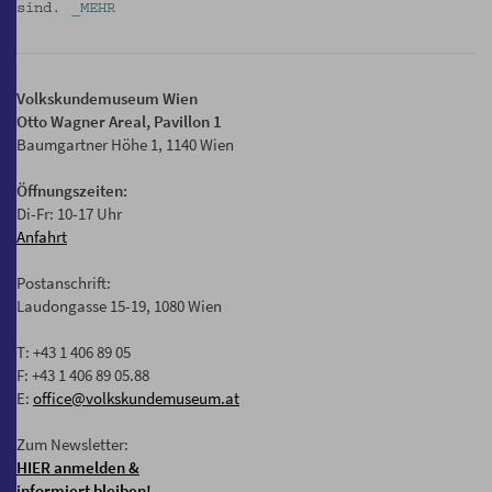
sind.
_MEHR
Volkskundemuseum Wien
Otto Wagner Areal, Pavillon 1
Baumgartner Höhe 1, 1140 Wien
Öffnungszeiten:
Di-Fr: 10-17 Uhr
Anfahrt
Postanschrift:
Laudongasse 15-19, 1080 Wien
T: +43 1 406 89 05
F: +43 1 406 89 05.88
E:
office@volkskundemuseum.at
Zum Newsletter:
HIER anmelden &
informiert bleiben!