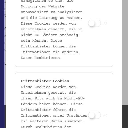
access):
https://www.transcript-verlag.de/978-3-8376-5377-9/das-
ermöglichen es uns, die
Nutzung der Website
radikaldemokratische-museum-revisited/?c=313000000
anonymisiert zu analysieren
transcript-verlag.de
und die Leistung zu messen.
Diese Cookies werden von
Ort: Gartenpalais Schönborn, Laudongasse 15-19, 1080 Wien - im
Unternehmen gesetzt, die in
außergewöhnlichen Ambiente des noch unfertigen Museums. Eine
Nicht-EU-Ländern ansässig
sein können. Diese
einmalige Gelegenheit, die Räume während ihrer Entstehung zu
Drittanbieter können die
erleben.
Informationen mit anderen
Daten kombinieren.
Es gilt: First come, first served.
Drittanbieter Cookies
Diese Cookies werden von
Unternehmen gesetzt, die
ihren Sitz auch in Nicht-EU-
Ländern haben können. Diese
Drittanbieter führen die
Informationen unter Umständen
mit weiteren Daten zusammen.
Durch Deaktivieren der