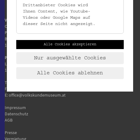
Drittanbieter Cookies wird
Ihnen Content, wie Youtube-
Videos oder Google Maps auf
Volkskundemuseum Wien
dieser Seite nicht angezeigt.
Otto Wagner Areal
Pavillon 1
Baumgartner Höhe 1
1140 Wien
Alle Cookies akzeptieren
Postanschrift:
Nur ausgewählte Cookies
Laudongasse 15-19
1080 Wien
Alle Cookies ablehnen
T:
+43 1 406 89 05
F: +43 1 406 89 05.88
E:
office@volkskundemuseum.at
Impressum
Datenschutz
AGB
Presse
Vermietung