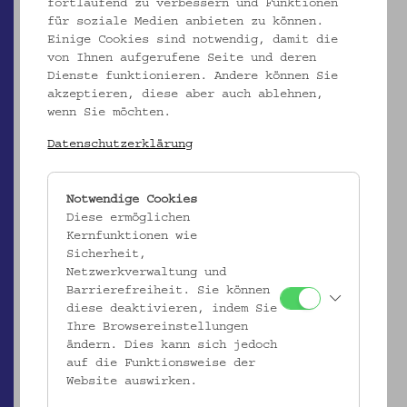
fortlaufend zu verbessern und Funktionen
für soziale Medien anbieten zu können.
Einige Cookies sind notwendig, damit die
von Ihnen aufgerufene Seite und deren
Dienste funktionieren. Andere können Sie
akzeptieren, diese aber auch ablehnen,
wenn Sie möchten.
Datenschutzerklärung
EMK/4.513
Notwendige Cookies
Kalebasse mit Stöpsel
Diese ermöglichen
Kernfunktionen wie
_MEHR
Sicherheit,
Netzwerkverwaltung und
Barrierefreiheit. Sie können
diese deaktivieren, indem Sie
Ihre Browsereinstellungen
ändern. Dies kann sich jedoch
auf die Funktionsweise der
Website auswirken.