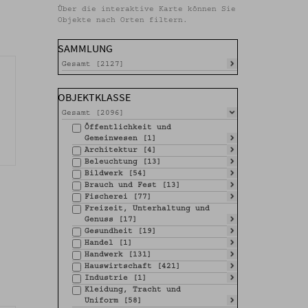
Über die interaktive Karte können Sie
Objekte nach Orten filtern.
SAMMLUNG
Gesamt [2127]
OBJEKTKLASSE
Gesamt [2096]
Öffentlichkeit und
Gemeinwesen [1]
Architektur [4]
Beleuchtung [13]
Bildwerk [54]
Brauch und Fest [13]
Fischerei [77]
Freizeit, Unterhaltung und
Genuss [17]
Gesundheit [19]
Handel [1]
Handwerk [131]
Hauswirtschaft [421]
Industrie [1]
Kleidung, Tracht und
Uniform [58]