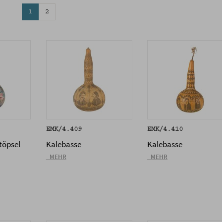
1
2
EMK/4.409
EMK/4.410
töpsel
Kalebasse
Kalebasse
_MEHR
_MEHR