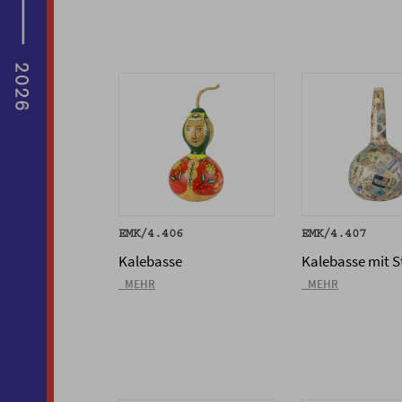
EMK/4.406
EMK/4.407
Kalebasse
Kalebasse mit S
_MEHR
_MEHR