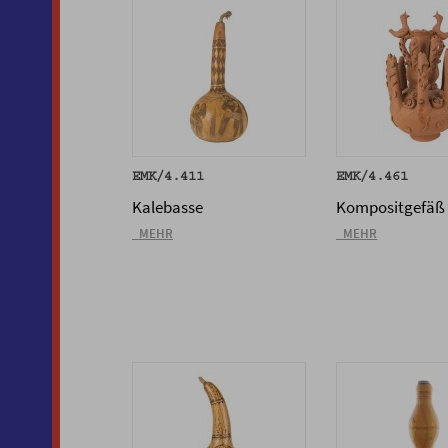
EMK/4.411
EMK/4.461
Kalebasse
Kompositgefäß
_MEHR
_MEHR