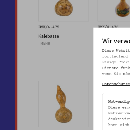
EMK/4.475
EMK/4.476
Kalebasse
Ziergegenstand
Wir verw
_MEHR
_MEHR
Diese Websit
fortlaufend 
Einige Cooki
Dienste funk
wenn Sie möc
Datenschutze
Notwendig
Diese erm
Netzwerkv
deaktivie
kann sich