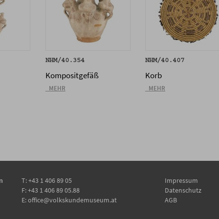
NHM/40.354
NHM/40.407
Kompositgefäß
Korb
_MEHR
_MEHR
n
T:
+43 1 406 89 05
Impressum
F: +43 1 406 89 05.88
Datenschutz
E:
office@volkskundemuseum.at
AGB