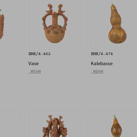
EMK/4.462
EMK/4.474
Vase
Kalebasse
_MEHR
_MEHR