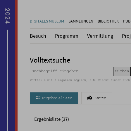
DIGITALES MUSEUM
SAMMLUNGEN
BIBLIOTHEK
PUB
Besuch
Programm
Vermittlung
Pro
Volltextsuche
Wortteile mit * ergänzen möglich, z.B. Fisch* findet auch
Ergebnisliste
Karte
Ergebnisliste (37)