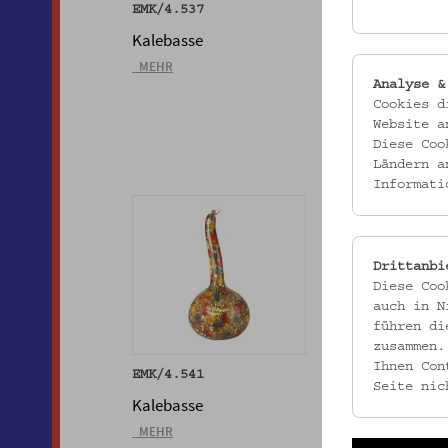
EMK/4.537
EMK/4.538
Kalebasse
Kalebasse
_MEHR
_MEHR
Analyse &
Cookies d
Website a
Diese Coo
Ländern a
Informati
Drittanbi
Diese Coo
auch in N
führen di
zusammen.
Ihnen Con
EMK/4.541
EMK/4.548
Seite nic
Kalebasse
Kalebasse
_MEHR
_MEHR