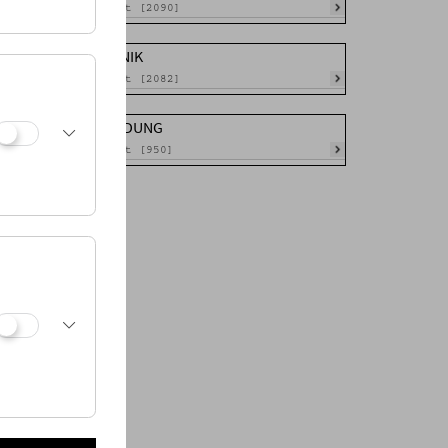
Gesamt [2090]
TECHNIK
Gesamt [2082]
ABBILDUNG
Gesamt [950]