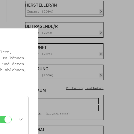
HERSTELLER/IN
Gesamt [2094]
BEITRAGENDE/R
Gesamt [2040]
HERKUNFT
lten,
Gesamt [2093]
 zu können.
 und deren
DATIERUNG
h ablehnen,
Gesamt [2094]
ZEITRAUM
Filterung aufheben
Von
Bis
Format: (DD.MM.YYYY)
MATERIAL