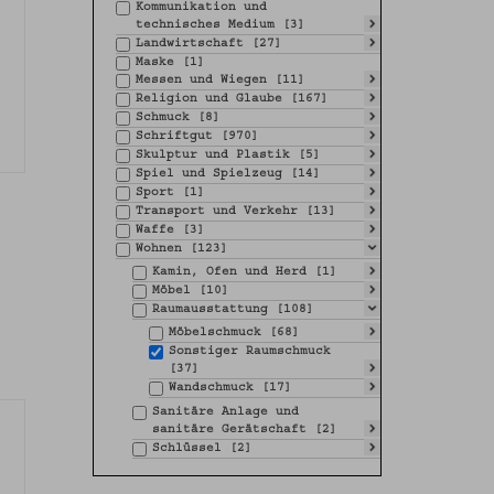
Kommunikation und
technisches Medium [3]
Landwirtschaft [27]
Maske [1]
Messen und Wiegen [11]
Religion und Glaube [167]
Schmuck [8]
Schriftgut [970]
Skulptur und Plastik [5]
Spiel und Spielzeug [14]
Sport [1]
Transport und Verkehr [13]
Waffe [3]
Wohnen [123]
Kamin, Ofen und Herd [1]
Möbel [10]
Raumausstattung [108]
Möbelschmuck [68]
Sonstiger Raumschmuck
[37]
Wandschmuck [17]
Sanitäre Anlage und
sanitäre Gerätschaft [2]
Schlüssel [2]