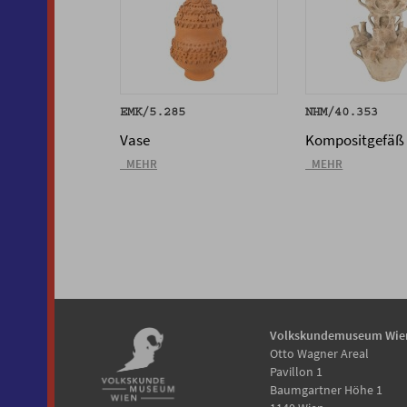
EMK/5.285
NHM/40.353
Vase
Kompositgefäß
_MEHR
_MEHR
Volkskundemuseum Wie
Otto Wagner Areal
Pavillon 1
Baumgartner Höhe 1