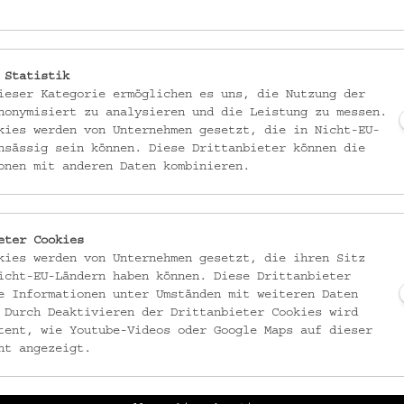
EMK/4.539
EMK/4.540
Kalebasse
Kalebasse
_MEHR
_MEHR
 Statistik
ieser Kategorie ermöglichen es uns, die Nutzung der
nonymisiert zu analysieren und die Leistung zu messen.
kies werden von Unternehmen gesetzt, die in Nicht-EU-
nsässig sein können. Diese Drittanbieter können die
onen mit anderen Daten kombinieren.
eter Cookies
kies werden von Unternehmen gesetzt, die ihren Sitz
icht-EU-Ländern haben können. Diese Drittanbieter
e Informationen unter Umständen mit weiteren Daten
 Durch Deaktivieren der Drittanbieter Cookies wird
tent, wie Youtube-Videos oder Google Maps auf dieser
EMK/4.549
EMK/4.550
ht angezeigt.
Flacher Korb
Flacher Korb
_MEHR
_MEHR