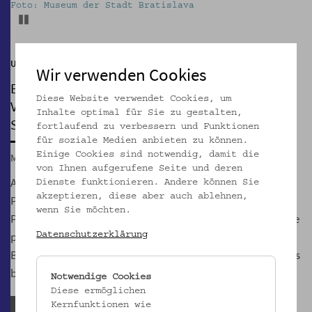
Foto: Museum der Stadt Bratislava
Pause
Unterwegs mit dem Verein
Wir verwenden Cookies
EXKURSION NACH BRATISLAVA
Diese Website verwendet Cookies, um
Von der Burg zum Apponyi Palais im
Inhalte optimal für Sie zu gestalten,
Stadtzentrum
fortlaufend zu verbessern und Funktionen
für soziale Medien anbieten zu können.
Einige Cookies sind notwendig, damit die
Mi, 14.05.2025, 08:00 – 18:00
von Ihnen aufgerufene Seite und deren
Aufgrund des kürzlich eingereichten EU-Projekts „Turning
Dienste funktionieren. Andere können Sie
akzeptieren, diese aber auch ablehnen,
Points. Museums for a Democratic Future“, im Rahmen des
wenn Sie möchten.
Programms Interreg VI-A 2021 bis 2027, besuchen wir unsere
potentielle neue Partnerinstitution: das Museum der Stadt
Datenschutzerklärung
Bratislava (MMB), das im Apponyi Palais beim Alten Rathaus
beheimatet ist.
Notwendige Cookies
Diese ermöglichen
Kernfunktionen wie
Anmeldefrist abgelaufen