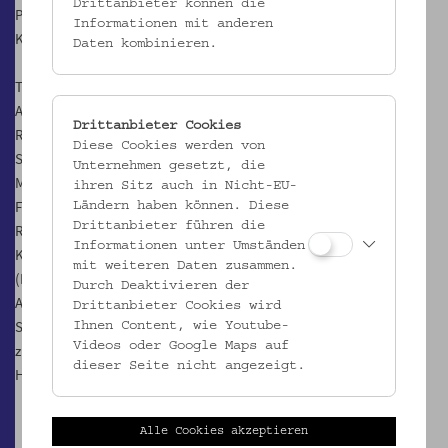
Drittanbieter können die
Projekts in einem gemeinsamen Team mit slowakischen
Informationen mit anderen
Kolleg:innen erforscht werden soll.
Daten kombinieren.
Treffpunkt: 8.15 Uhr in Wien Erdberg (auf der Straße bei der U3
Ausgang Franzosengraben)
Drittanbieter Cookies
Rückfahrt: 17.20 Uhr mit den Flixbus von der Brücke des
Diese Cookies werden von
Slowakischen Nationalaufstands (Most SNP)
Unternehmen gesetzt, die
Mittagessen: Slovak Pub (zweigängiges Menü und ein Getränk),
ihren Sitz auch in Nicht-EU-
Führung im urigen Interieur
Ländern haben können. Diese
Drittanbieter führen die
Reisebegleitung: Katharina Richter-Kovarik
Informationen unter Umständen
Kosten: € 55.- / € 45.- erm. für Mitglieder im Verein für Volkskunde
mit weiteren Daten zusammen.
(Preis inkl. Bustickets, Mittagessen, Ausstellungsbesuche)
Durch Deaktivieren der
Anmeldung erforderlich bis 30.4.2025
Drittanbieter Cookies wird
Sie erhalten eine Rechnung für die Überweisung der Reisekosten
Ihnen Content, wie Youtube-
Videos oder Google Maps auf
zugeschickt
dieser Seite nicht angezeigt.
Hinweis: Reisepass nicht vergessen
Alle Cookies akzeptieren