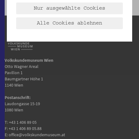
Nur ausgewählte Cookies
Alle Cookies ablehnen
Volkskundemuseum Wien
Otto Wagner Areal
Pavillon 1
Baumgartner Höhe 1
1140 Wien
Postanschrift:
Laudongasse 15-19
1080 Wien
T:
+43 1 406 89 05
F: +43 1 406 89 05.88
E:
office@volkskundemuseum.at