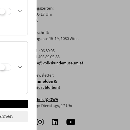
Öffnungszeiten:
Di-Fr: 10-17 Uhr
Anfahrt
Postanschrift:
Laudongasse 15-19, 1080 Wien
T: +43 1 406 89 05
F: +43 1 406 89 05.88
E:
office@volkskundemuseum.at
 in
Zum Newsletter:
nd stellt
HIER anmelden &
informiert bleiben!
c Future
Mostothek
@ OWA
Mai-Sep: Dienstags, 17 Uhr
ehnen