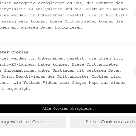
ieser Kategorie ermöglichen es uns, die Nutzung der
nonymisiert zu analysieren und die Leistung zu messen.
 einer der besterhaltenen aus dem 2. Weltkrieg. Er wurde
kies werden von Unternehmen gesetzt, die in Nicht-EU-
nsässig sein können. Diese Drittanbieter können die
enutzt und wird seit seiner Leerung im Jahr 2024 für Theater,
onen mit anderen Daten kombinieren.
zugänglich gemacht.
eter Cookies
kies werden von Unternehmen gesetzt, die ihren Sitz
icht-EU-Ländern haben können. Diese Drittanbieter
e Informationen unter Umständen mit weiteren Daten
Errichtung, die historische Verwendung und die aktuellen Installationen
 Durch Deaktivieren der Drittanbieter Cookies wird
sichtbar
ist mit visuellen und akustischen Elementen am Bunker präsent u
tent, wie Youtube-Videos oder Google Maps auf dieser
äude und Geschichte online zur Verfügung.
ht angezeigt.
er 2026 im Rahmen des Projekts
Turning Points - Museums for a Democrati
 nach Möglichkeit im Jänner freigeschaltet: Zu den
Terminen
.
Alle Cookies akzeptieren
usgewählte Cookies
Alle Cookies abl
, Florianigasse 24, 1080 Wien (Nachbarschaftszentrum)