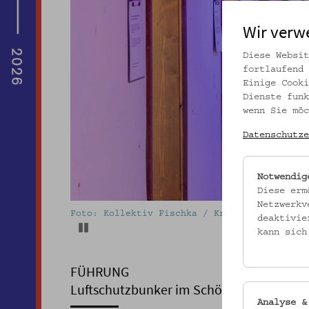
Wir verw
Diese Websit
fortlaufend 
Einige Cooki
Dienste funk
wenn Sie möc
Datenschutze
Notwendig
Diese erm
Netzwerkv
Foto: Kollektiv Fischka / Kramar © Volkskun
deaktivie
Pause
kann sich
FÜHRUNG
Luftschutzbunker im Schönbornpark
Analyse &