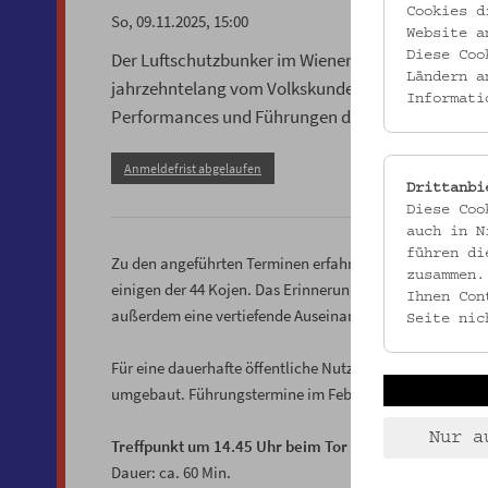
Cookies d
So, 09.11.2025, 15:00
Website a
Der Luftschutzbunker im Wiener Schönbornpark ist
Diese Coo
Ländern a
jahrzehntelang vom Volkskundemuseum als Depot g
Informati
Performances und Führungen der Öffentlichkeit 
Anmeldefrist abgelaufen
Drittanbi
Diese Coo
auch in N
führen di
Zu den angeführten Terminen erfahren Sie mehr über die 
zusammen.
einigen der 44 Kojen. Das Erinnerungsprojekt
massiv un
Ihnen Con
außerdem eine vertiefende Auseinandersetzung mit Geb
Seite nic
Für eine dauerhafte öffentliche Nutzung wird der Bunk
umgebaut. Führungstermine im Februar und März werden
Nur a
Treffpunkt um 14.45 Uhr beim Tor zum Schönbornpark
Dauer: ca. 60 Min.