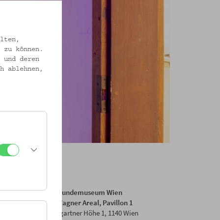
lten,
 zu können.
 und deren
h ablehnen,
Volkskundemuseum Wien
Otto Wagner Areal, Pavillon 1
Baumgartner Höhe 1, 1140 Wien