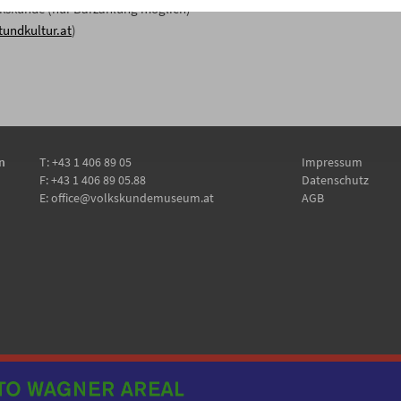
 Volkskunde (nur Barzahlung möglich)
undkultur.at
)
n
T:
+43 1 406 89 05
Impressum
F: +43 1 406 89 05.88
Datenschutz
E:
office@volkskundemuseum.at
AGB