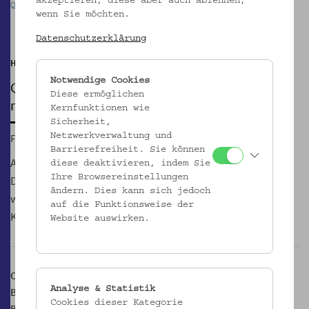
akzeptieren, diese aber auch ablehnen,
Q&A im Hof der Kulturen. Grafik: Helena Guschlbauer
wenn Sie möchten.
Pause
Datenschutzerklärung
Hof der Kulturen
Notwendige Cookies
Q&A-SESSION
Diese ermöglichen
mit Alina Serban, Gründerin co/rizom
Kernfunktionen wie
Sicherheit,
Netzwerkverwaltung und
Fr, 06.06.2025, 17:00
Barrierefreiheit. Sie können
Alina Serban bringt mit co/rizom Handwerker:innen und
diese deaktivieren, indem Sie
Ihre Browsereinstellungen
Designer:innen zusammen. Warum das wichtig ist und
ändern. Dies kann sich jedoch
weshalb sie sich jetzt vermehrt mit Nachhaltigkeit und
auf die Funktionsweise der
Kreislaufwirtschaft befasst, erfahren wir in diesem Q&A.
Website auswirken.
Ort:
Analyse & Statistik
Brunnenpassage
Cookies dieser Kategorie
Brunnengasse 71, 1160 Wien