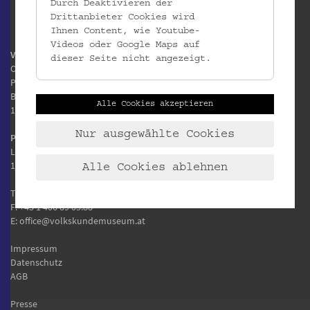
Durch Deaktivieren der
Drittanbieter Cookies wird
Ihnen Content, wie Youtube-
Videos oder Google Maps auf
Volkskundemuseum Wien
dieser Seite nicht angezeigt.
Otto Wagner Areal
Pavillon 1
Baumgartner Höhe 1
Alle Cookies akzeptieren
1140 Wien
Nur ausgewählte Cookies
Postanschrift:
Laudongasse 15-19
1080 Wien
Alle Cookies ablehnen
T:
+43 1 406 89 05
F: +43 1 406 89 05.88
E:
office@volkskundemuseum.at
Impressum
Datenschutz
AGB
Presse