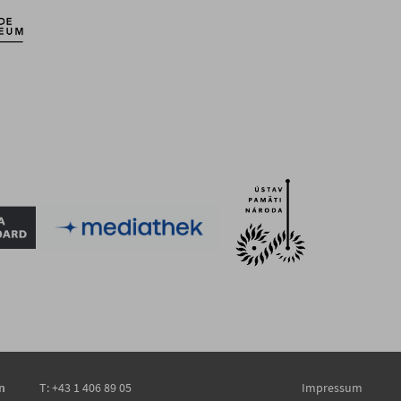
n
T:
+43 1 406 89 05
Impressum