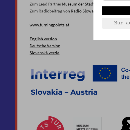
Zum Lead Partner
Museum der Stadt Bratislava
Zum Radiobeitrag von
Radio Slowakei International
Nur a
www.turningpoints.at
English version
Deutsche Version
Slovenská verzia