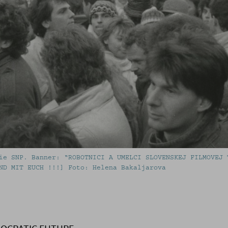
ie SNP. Banner: “ROBOTNICI A UMELCI SLOVENSKEJ FILMOVEJ 
ND MIT EUCH !!!] Foto: Helena Bakaljarova