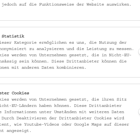
 Eisernen Vorhangs und der heutigen EU-Mitgliedschaft geprägt ist.
 jedoch auf die Funktionsweise der Website auswirken.
edliche Gebäude revitalisiert und künftig dauerhaft für kulturelle und
uftschutzbunker im Schönbornpark zu einem vielfältig nutzbaren Public 
en Gebäude eine neue zeitgeschichtliche Ausstellung.
 Statistik
ieser Kategorie ermöglichen es uns, die Nutzung der
pektiven, um gesellschaftliche Entwicklungen verständlich zu vermittel
nonymisiert zu analysieren und die Leistung zu messen.
um – Mitte der 1980er Jahre bis heute – ermöglicht es, individuelle
kies werden von Unternehmen gesetzt, die in Nicht-EU-
schiede zusammenzuführen. Mit Oral-History-Interviews, partizipativen
nsässig sein können. Diese Drittanbieter können die
onen mit anderen Daten kombinieren.
rschiedliche soziale, regionale und generationenspezifische Sichtwei
lt, das an der Ergänzung und Digitalisierung der Sammlungen arbeitet,
eter Cookies
führt. Darunter sind Ľubica Voľanská, die hauptsächlich für Projektleit
kies werden von Unternehmen gesetzt, die ihren Sitz
ter Linie für den Bereich der Vermittlung und Kommunikation. Ab Juli 20
icht-EU-Ländern haben können. Diese Drittanbieter
e Informationen unter Umständen mit weiteren Daten
kts und zur Durchführung der Vermittlungsformate besetzt.
 Durch Deaktivieren der Drittanbieter Cookies wird
tent, wie Youtube-Videos oder Google Maps auf dieser
ht angezeigt.