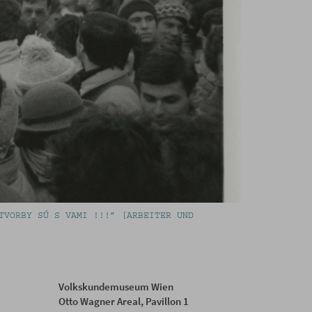
TVORBY SÚ S VAMI !!!” [ARBEITER UND
Volkskundemuseum Wien
Otto Wagner Areal, Pavillon 1