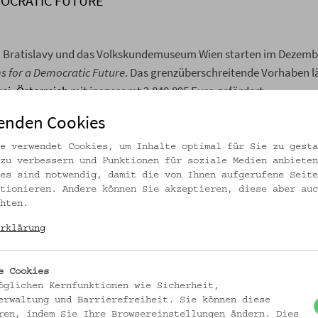
MOCRATIC FUTURE
a Bratislavy und das Volkskundemuseum Wien starten im Dezemb
s for a Democratic Future
. Das grenzüberschreitende Vorhaben lä
kei–Österreich
mit insgesamt 2.840.895 Euro gefördert.
enden Cookies
e verwendet Cookies, um Inhalte optimal für Sie zu gesta
schaftliche Wendepunkte und Umbrüche der letzten Jahrzehnte sichtbar zu
zu verbessern und Funktionen für soziale Medien anbieten
ellen Lebensgeschichten sollen deren Verflechtungen mit sozialen
es sind notwendig, damit die von Ihnen aufgerufene Seite
cklungen multiperspektivisch analysiert werden.
tionieren. Andere können Sie akzeptieren, diese aber auc
hten.
itisch angespannten Zeiten zusammenarbeiten können, um ihren
rklärung
st, sich transnational und überregional zu vernetzen, um Prozesse wie
sierung und vergleichbare gesellschaftliche Entwicklungen zu diskutieren
e Teilhabe zu fördern.
e Cookies
öglichen Kernfunktionen wie Sicherheit,
erwaltung und Barrierefreiheit. Sie können diese
e Raum, der zwischen den beiden Hauptstädten liegt – eine Region, die h
ren, indem Sie Ihre Browsereinstellungen ändern. Dies