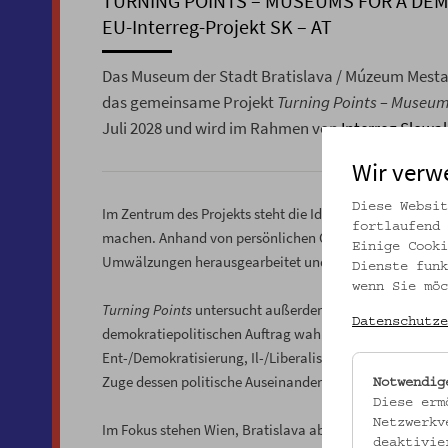
TURNING POINTS – MUSEUMS FOR A DE
EU-Interreg-Projekt SK – AT
Das Museum der Stadt Bratislava / Múzeum Mest
das gemeinsame Projekt
Turning Points – Museum
Juli 2028 und wird im Rahmen von
Interreg Slowa
Wir verw
Diese Websit
Im Zentrum des Projekts steht die Idee, zentrale gesell
fortlaufend 
machen. Anhand von persönlichen Objekten und individu
Einige Cooki
Umwälzungen herausgearbeitet und gegenwärtige Entwi
Dienste funk
wenn Sie möc
Turning Points
untersucht außerdem, wie Museen in pol
Datenschutze
demokratiepolitischen Auftrag wahrzunehmen. Das Ziel i
Ent-/Demokratisierung, Il-/Liberalisierung, Ent-/Faschi
Zuge dessen politische Auseinandersetzung und kulturell
Notwendig
Diese erm
Netzwerkv
Im Fokus stehen Wien, Bratislava aber auch der ländlich
deaktivie