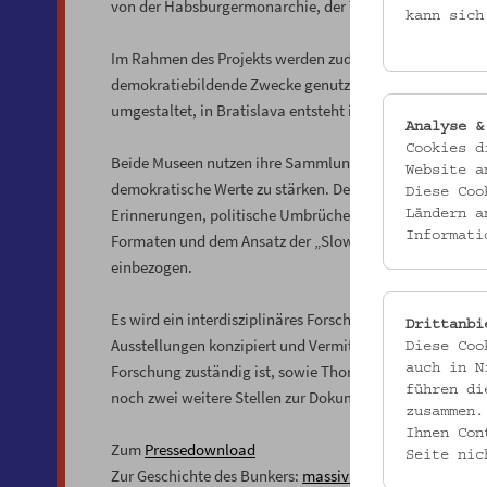
von der Habsburgermonarchie, der Trennung während des
kann sich
Im Rahmen des Projekts werden zudem zwei sehr unterschi
demokratiebildende Zwecke genutzt: In Wien wird der L
umgestaltet, in Bratislava entsteht in einem historisch
Analyse &
Cookies d
Beide Museen nutzen ihre Sammlungen, Archive und Pers
Website a
demokratische Werte zu stärken. Der Untersuchungszeitra
Diese Coo
Erinnerungen, politische Umbrüche und regionale Unter
Ländern a
Informati
Formaten und dem Ansatz der „Slow Memory“ werden unte
einbezogen.
Es wird ein interdisziplinäres Forschungsteam aufgestel
Drittanbi
Ausstellungen konzipiert und Vermittlungsformate durch
Diese Coo
Forschung zuständig ist, sowie Thomas Trabitsch in ers
auch in N
führen di
noch zwei weitere Stellen zur Dokumentation des Proje
zusammen.
Ihnen Con
Zum
Pressedownload
Seite nic
Zur Geschichte des Bunkers:
massivunsichtbar.at
.