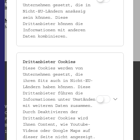
HIER anmelden &
Unternehmen gesetzt, die in
informiert bleiben!
Nicht-EU-Ländern ansässig
sein können. Diese
Mostothek
@ OWA
Drittanbieter können die
Mai-Sep: Dienstags, 17 Uhr
Informationen mit anderen
Daten kombinieren.
Drittanbieter Cookies
Diese Cookies werden von
Unternehmen gesetzt, die
ihren Sitz auch in Nicht-EU-
Ländern haben können. Diese
Drittanbieter führen die
Informationen unter Umständen
Volkskundemuseum Wien
mit weiteren Daten zusammen.
Otto Wagner Areal
Durch Deaktivieren der
Pavillon 1
Drittanbieter Cookies wird
Baumgartner Höhe 1
Ihnen Content, wie Youtube-
1140 Wien
Videos oder Google Maps auf
dieser Seite nicht angezeigt.