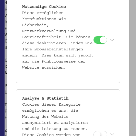
der Kunstgeschichte, Zertifikatskurs Institut für Kulturkonzepte
Notwendige Cookies
Kunst- und Kulturvermittlerin, Kunstvermittlerin im Kunst Haus
Diese ermöglichen
Wien bis 2020, Elementarpädagogin in unterschiedlichen
Kernfunktionen wie
Institutionen, 2019-2024 in der Kulturvermittlung, seit 2012 in der
Sicherheit,
Fotosammlung des Volkskundemuseum Wien tätig.
Netzwerkverwaltung und
Volkskundemuseum Wien
Barrierefreiheit. Sie können
Otto Wagner Areal, Pavillon 1
diese deaktivieren, indem Sie
Baumgartner Höhe 1, 1140 Wien
Ihre Browsereinstellungen
ändern. Dies kann sich jedoch
Öffnungszeiten:
auf die Funktionsweise der
Di-Fr: 10-17 Uhr
Website auswirken.
Anfahrt
Postanschrift:
Laudongasse 15-19, 1080 Wien
Analyse & Statistik
T: +43 1 406 89 05
Cookies dieser Kategorie
F: +43 1 406 89 05.88
ermöglichen es uns, die
E:
office@volkskundemuseum.at
Nutzung der Website
anonymisiert zu analysieren
Zum Newsletter:
und die Leistung zu messen.
Diese Cookies werden von