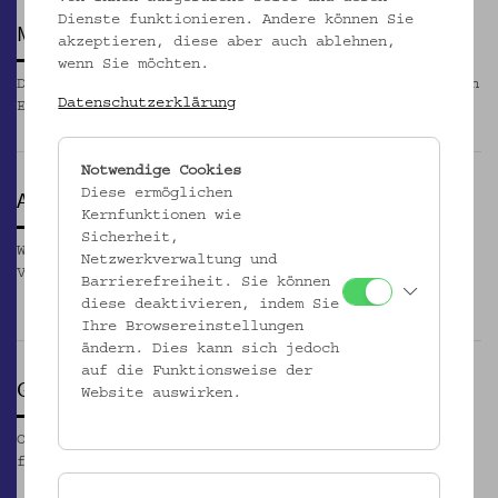
Dienste funktionieren. Andere können Sie
MITGLIED WERDEN
akzeptieren, diese aber auch ablehnen,
wenn Sie möchten.
Der Verein für Volkskunde steht allen interessierten
Datenschutzerklärung
Einzelpersonen und Institutionen offen.
_MEHR
Notwendige Cookies
AKTIVITÄTEN
Diese ermöglichen
Kernfunktionen wie
Sicherheit,
Was ist los im Verein? Aktivitäten und
Netzwerkverwaltung und
Veranstaltungsformate des Vereins für Volkskunde
Barrierefreiheit. Sie können
_MEHR
diese deaktivieren, indem Sie
Ihre Browsereinstellungen
ändern. Dies kann sich jedoch
auf die Funktionsweise der
GREMIEN UND STATUTEN
Website auswirken.
Organisation, Personalia und Statuten des Vereins
für Volkskunde
_MEHR