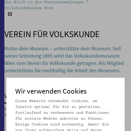
Ein Blick in die Museumssammlungen ©
Volkskundemuseum Wien
Pause
VEREIN FÜR VOLKSKUNDE
Nutze dein Museum – unterstütze dein Museum:
Seit
seiner Gründung 1895 wird das Volkskundemuseum
Wien vom Verein für Volkskunde getragen. Als Mitglied
unterstützen Sie nachhaltig die Arbeit des Museums.
Wir verwenden Cookies
VEREINSMUSEUM
Diese Website verwendet Cookies, um
Inhalte optimal für Sie zu gestalten,
Positionierung des Volkskundemuseum Wien als
fortlaufend zu verbessern und Funktionen
Vereinsmuseum
_MEHR
für soziale Medien anbieten zu können.
Einige Cookies sind notwendig, damit die
von Ihnen aufgerufene Seite und deren