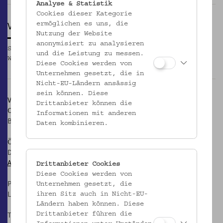
Analyse & Statistik
Cookies dieser Kategorie
VEREINSGESCHICHTE
ermöglichen es uns, die
Nutzung der Website
anonymisiert zu analysieren
Seit seiner Gründung 1895 wird das Volkskundemuseum
und die Leistung zu messen.
Wien vom Verein für Volkskunde getragen.
_MEHR
Diese Cookies werden von
Unternehmen gesetzt, die in
Nicht-EU-Ländern ansässig
sein können. Diese
Volkskundemuseum Wien
Drittanbieter können die
Otto Wagner Areal, Pavillon 1
Informationen mit anderen
Baumgartner Höhe 1, 1140 Wien
Daten kombinieren.
Öffnungszeiten:
Di-Fr: 10-17 Uhr
Anfahrt
Drittanbieter Cookies
Diese Cookies werden von
Postanschrift:
Unternehmen gesetzt, die
Laudongasse 15-19, 1080 Wien
ihren Sitz auch in Nicht-EU-
Ländern haben können. Diese
T: +43 1 406 89 05
Drittanbieter führen die