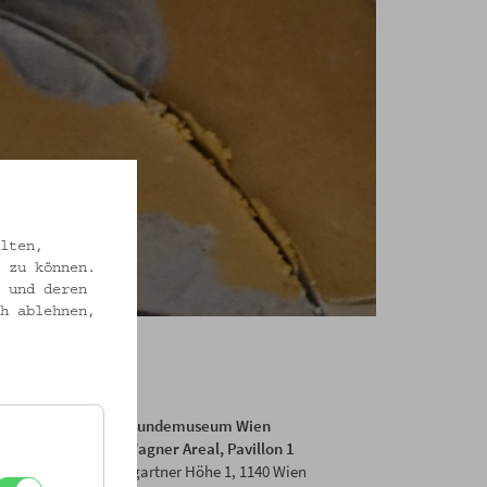
lten,
 zu können.
 und deren
h ablehnen,
Volkskundemuseum Wien
Otto Wagner Areal, Pavillon 1
Baumgartner Höhe 1, 1140 Wien