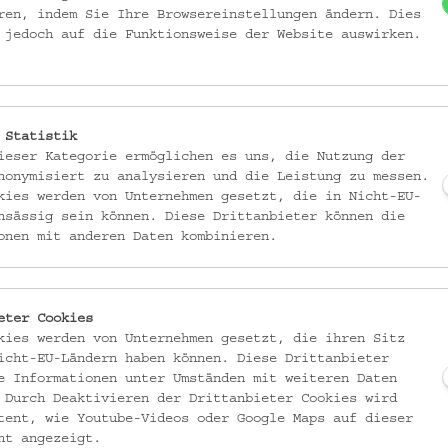
ren, indem Sie Ihre Browsereinstellungen ändern. Dies
 jedoch auf die Funktionsweise der Website auswirken.
, bei der farbig geschichtete Tonlagen aufeinander aufgebaut, ve
orgene Muster freizulegen.
 Statistik
ieser Kategorie ermöglichen es uns, die Nutzung der
nonymisiert zu analysieren und die Leistung zu messen.
kies werden von Unternehmen gesetzt, die in Nicht-EU-
nsässig sein können. Diese Drittanbieter können die
onen mit anderen Daten kombinieren.
r Nerikomi stammt, wie sich Farben im Ton verteilen und wie der Prozes
sche Arbeiten ein, bevor alle selbst Hand anlegen.
eter Cookies
 ist eingeladen, frei zu experimentieren – zu schichten, falten, verdichten
kies werden von Unternehmen gesetzt, die ihren Sitz
nden Muster sind einzigartig und ganz individuell.
icht-EU-Ländern haben können. Diese Drittanbieter
e Informationen unter Umständen mit weiteren Daten
nnen ihren gemusterten Ton in zwei kleine Platten, die gemeinsam verfei
 Durch Deaktivieren der Drittanbieter Cookies wird
Stücke werden anschließend im Studio bisquitgebrannt, fertig bearbeitet 
tent, wie Youtube-Videos oder Google Maps auf dieser
ht angezeigt.
m Studio von Yvonne Rausch im 4. Bezirk abgeholt werden.