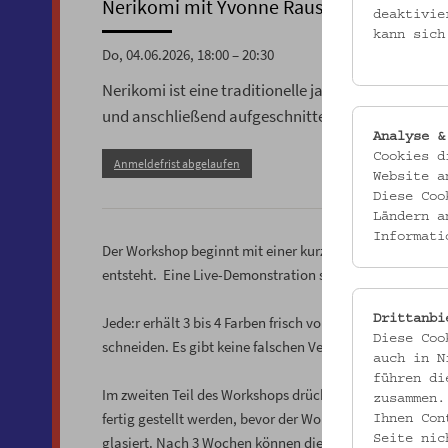
Nerikomi mit Yvonne Rausch
deaktivie
kann sich
Do, 04.06.2026, 18:00 – 20:30
Nerikomi ist eine traditionelle japanische Technik
und anschließend aufgeschnitten werden, um verb
Analyse &
Cookies d
Anmeldefrist abgelaufen
Website a
Diese Coo
Ländern a
Informati
Der Workshop beginnt mit einer kurzen Einführung: Wohe
entsteht. Eine Live-Demonstration stimmt auf das prakti
Drittanbi
Jede:r erhält 3 bis 4 Farben frisch vorbereiteten Tons und
Diese Coo
schneiden. Es gibt keine falschen Versuche: Die entstehe
auch in N
führen di
Im zweiten Teil des Workshops drücken die Teilnehmer:i
zusammen.
fertig gestellt werden, bevor der Workshop endet. Alle 
Ihnen Con
Seite nic
glasiert. Nach 3 Wochen können die Werke persönlich i