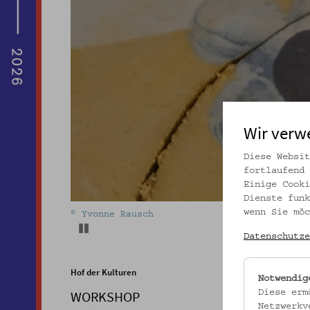
Wir verw
Diese Websit
fortlaufend 
Einige Cooki
Dienste funk
wenn Sie möc
© Yvonne Rausch
Pause
Datenschutze
Hof der Kulturen
Notwendig
WORKSHOP
Diese erm
Netzwerkv