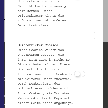
Im Rahmen des wienXtra-kinderaktiv-Programms
Unternehmen gesetzt, die in
http://www.wienxtra.at/kinderaktiv/
Nicht-EU-Ländern ansässig
sein können. Diese
Drittanbieter können die
Isabella Farkasch
Informationen mit anderen
Daten kombinieren.
Drittanbieter Cookies
Diese Cookies werden von
Unternehmen gesetzt, die
ihren Sitz auch in Nicht-EU-
Ländern haben können. Diese
Drittanbieter führen die
Informationen unter Umständen
Volkskundemuseum Wien
mit weiteren Daten zusammen.
Otto Wagner Areal
Durch Deaktivieren der
Pavillon 1
Drittanbieter Cookies wird
Baumgartner Höhe 1
Ihnen Content, wie Youtube-
1140 Wien
Videos oder Google Maps auf
dieser Seite nicht angezeigt.
Postanschrift: