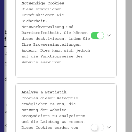
Pause
Notwendige Cookies
Diese ermöglichen
Kernfunktionen wie
Führung mit gemeinsamem Kochen
Sicherheit,
Netzwerkverwaltung und
EINE KULINARISCHE MÄRCHENSTUNDE
Barrierefreiheit. Sie können
für die ganze Familie ab 4 Jahren
diese deaktivieren, indem Sie
Ihre Browsereinstellungen
ändern. Dies kann sich jedoch
Di, 03.01.2017, 14:30
auf die Funktionsweise der
Geheimnisvolle Geschichten der Autorin Isabella Farkasch
Website auswirken.
rund um die Perchtenzeit begleiten euch beim Rundgang
durch die Ausstellungen des Volkskundemuseum Wien.
Analyse & Statistik
Cookies dieser Kategorie
Im Anschluss bereiten wir gemeinsam in der Museumsküche eine
ermöglichen es uns, die
Nutzung der Website
wärmende winterliche Speise zu.
anonymisiert zu analysieren
und die Leistung zu messen.
Kosten: erm. € 4,- pro Person
Diese Cookies werden von