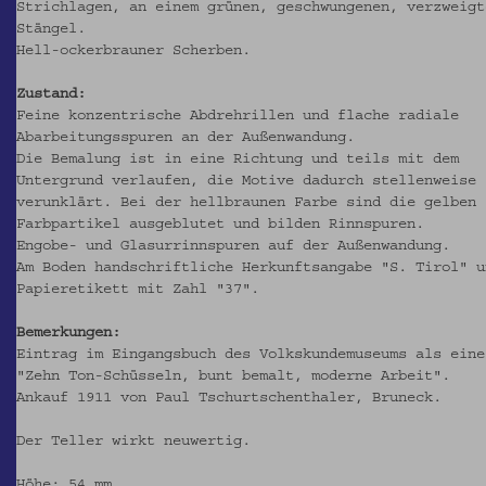
Strichlagen, an einem grünen, geschwungenen, verzweigt
Stängel.
Hell-ockerbrauner Scherben.
Zustand:
Feine konzentrische Abdrehrillen und flache radiale
Abarbeitungsspuren an der Außenwandung.
Die Bemalung ist in eine Richtung und teils mit dem
Untergrund verlaufen, die Motive dadurch stellenweise
verunklärt. Bei der hellbraunen Farbe sind die gelben
Farbpartikel ausgeblutet und bilden Rinnspuren.
Engobe- und Glasurrinnspuren auf der Außenwandung.
Am Boden handschriftliche Herkunftsangabe "S. Tirol" u
Papieretikett mit Zahl "37".
Bemerkungen:
Eintrag im Eingangsbuch des Volkskundemuseums als eine
"Zehn Ton-Schüsseln, bunt bemalt, moderne Arbeit".
Ankauf 1911 von Paul Tschurtschenthaler, Bruneck.
Der Teller wirkt neuwertig.
Höhe: 54 mm