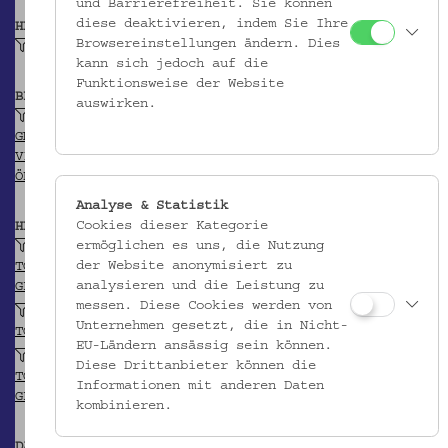
und Barrierefreiheit. Sie können
diese deaktivieren, indem Sie Ihre
HERSTELLER/IN
Browsereinstellungen ändern. Dies
Hafnerei Kuntner (?)
kann sich jedoch auf die
Funktionsweise der Website
BEITRAGENDE/R
auswirken.
Tschurtschenthaler, Paul
GND
VIAF
ÖBL
Analyse & Statistik
Cookies dieser Kategorie
HERKUNFT
ermöglichen es uns, die Nutzung
Bruneck (?)
der Website anonymisiert zu
TGN
analysieren und die Leistung zu
GEONAMES
messen. Diese Cookies werden von
Pustertal, Südtirol
Unternehmen gesetzt, die in Nicht-
TGN
EU-Ländern ansässig sein können.
Südtirol (Provinz)
Diese Drittanbieter können die
TGN
Informationen mit anderen Daten
GEONAMES
kombinieren.
DATIERUNG