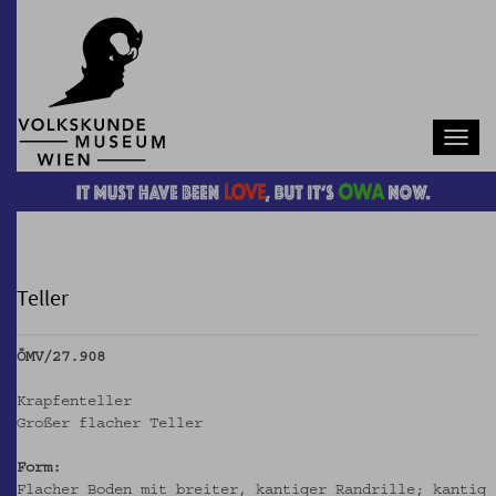
Navb
Teller
ÖMV/27.908
Krapfenteller
Großer flacher Teller
Form:
Flacher Boden mit breiter, kantiger Randrille; kantig