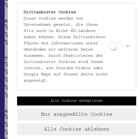
Anfang 20. Jh.
Drittanbieter Cookies
Diese Cookies werden von
MATERIAL
Unternehmen gesetzt, die ihren
Irdenware
Sitz auch in Nicht-EU-Ländern
Ton
haben können. Diese Drittanbieter
Glasur
führen die Informationen unter
Umständen mit weiteren Daten
zusammen. Durch Deaktivieren der
TECHNIK
Drittanbieter Cookies wird Ihnen
gedreht (Keramik)
Content, wie Youtube-Videos oder
engobiert (Keramik)
Google Maps auf dieser Seite nicht
Malhornmalerei (Keramik)
angezeigt.
Pinseldekor (Keramik)
glasiert, farbigtransparent (Keramik)
Alle Cookies akzeptieren
ABBILDUNG
Nur ausgewählte Cookies
Streifenförmiges Motiv
Punktreihe
Alle Cookies ablehnen
Wellenlinie