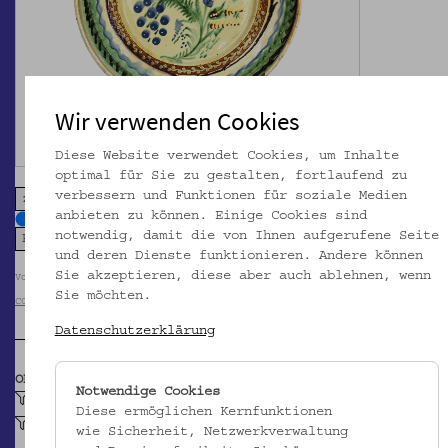
Wir verwenden Cookies
Diese Website verwendet Cookies, um Inhalte
optimal für Sie zu gestalten, fortlaufend zu
verbessern und Funktionen für soziale Medien
zoom in
zoom out
anbieten zu können. Einige Cookies sind
notwendig, damit die von Ihnen aufgerufene Seite
und deren Dienste funktionieren. Andere können
Sie akzeptieren, diese aber auch ablehnen, wenn
Volkskundemuseum Wien / Foto: Dorothea von Miller
Sie möchten.
CC BY-NC-SA
Datenschutzerklärung
OBJEKTKLASSE
Notwendige Cookies
Teller (Keramik)
Diese ermöglichen Kernfunktionen
Krapfenteller
wie Sicherheit, Netzwerkverwaltung