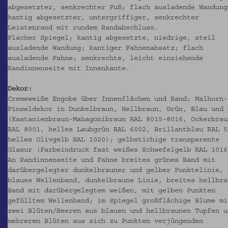
abgesetzter, senkrechter Fuß; flach ausladende Wandung
kantig abgesetzter, untergriffiger, senkrechter
Leistenrand mit rundem Randabschluss.
Flacher Spiegel; kantig abgesetzte, niedrige, steil
ausladende Wandung; kantiger Fahnenabsatz; flach
ausladende Fahne; senkrechte, leicht einziehende
Randinnenseite mit Innenkante.
Dekor:
Cremeweiße Engobe über Innenflächen und Rand; Malhorn-
Pinseldekor in Dunkelbraun, Hellbraun, Grün, Blau und 
(Kastanienbraun-Mahagonibraun RAL 8015-8016, Ockerbrau
RAL 8001, helles Laubgrün RAL 6002, Brillantblau RAL 5
helles Olivgelb RAL 1020); gelbstichige transparente
Glasur (Farbeindruck fast weißes Schwefelgelb RAL 1016
An Randinnenseite und Fahne breites grünes Band mit
darübergelegter dunkelbrauner und gelber Punktelinie,
blaues Wellenband, dunkelbraune Linie, breites hellbra
Band mit darübergelegtem weißen, mit gelben Punkten
gefülltem Wellenband; im Spiegel großflächige Blume mi
zwei Blüten/Beeren aus blauen und hellbraunen Tupfen u
mehreren Blüten aus sich zu Punkten verjüngenden