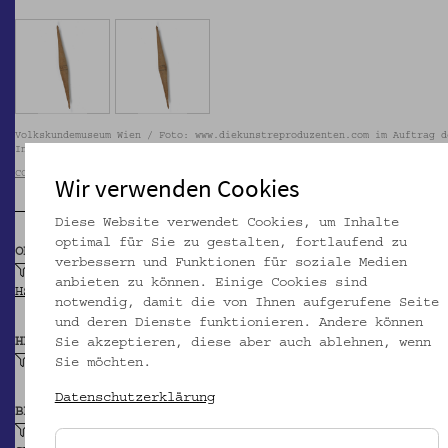
Volkskundemuseum Wien / Foto: www.diekunstreproduzenten.com im Auftrag d
Instituts für Sprachwissenschaft der Karl-Franzens-Universität Graz
CC BY-NC-SA
Wir verwenden Cookies
Diese Website verwendet Cookies, um Inhalte
optimal für Sie zu gestalten, fortlaufend zu
OBJEKTKLASSE
verbessern und Funktionen für soziale Medien
Handspindel
anbieten zu können. Einige Cookies sind
HSA-Thesaurus
notwendig, damit die von Ihnen aufgerufene Seite
und deren Dienste funktionieren. Andere können
HERSTELLER/IN
Sie akzeptieren, diese aber auch ablehnen, wenn
Unbekannt
Sie möchten.
Datenschutzerklärung
BEITRAGENDE/R
Universitätsbibliothek Graz