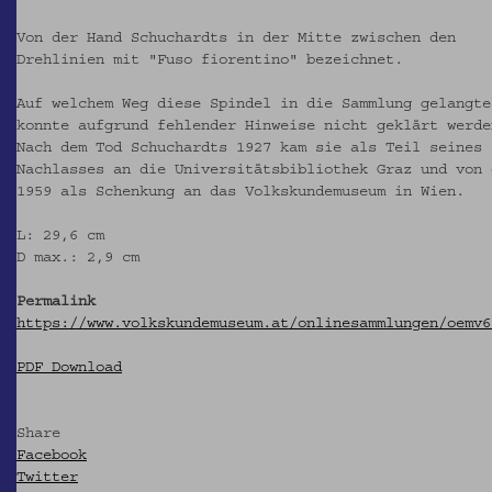
Von der Hand Schuchardts in der Mitte zwischen den
Drehlinien mit "Fuso fiorentino" bezeichnet.
Auf welchem Weg diese Spindel in die Sammlung gelangte
konnte aufgrund fehlender Hinweise nicht geklärt werde
Nach dem Tod Schuchardts 1927 kam sie als Teil seines
Nachlasses an die Universitätsbibliothek Graz und von 
1959 als Schenkung an das Volkskundemuseum in Wien.
L: 29,6 cm
D max.: 2,9 cm
Permalink
https://www.volkskundemuseum.at/onlinesammlungen/oemv6
PDF Download
Share
Facebook
Twitter