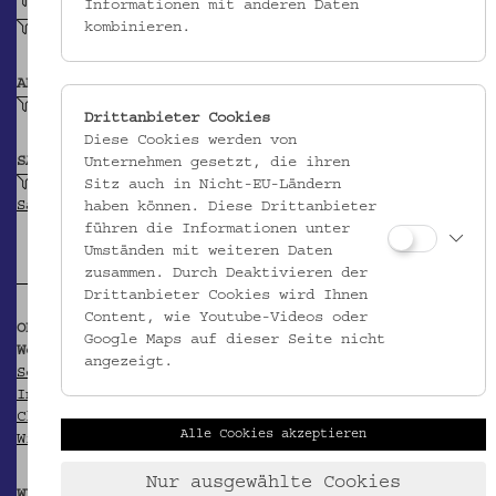
gedrechselt (Holz)
Informationen mit anderen Daten
kombinieren.
bemalt (Holz)
ABBILDUNG
Linie
Drittanbieter Cookies
Diese Cookies werden von
SAMMLUNG
Unternehmen gesetzt, die ihren
Schuchardt, Hugo: Belegsammlung zur
Sitz auch in Nicht-EU-Ländern
Sachwortforschung
haben können. Diese Drittanbieter
führen die Informationen unter
Umständen mit weiteren Daten
zusammen. Durch Deaktivieren der
Drittanbieter Cookies wird Ihnen
Content, wie Youtube-Videos oder
OBJEKT WIRD ZITIERT IN
Google Maps auf dieser Seite nicht
Werke im Hugo-Schuchardt-Archiv:
angezeigt.
Schuchardt, Hugo. 1899. Romanische Etymologieen II.
In Sitzungsberichte der philosophisch-historischen
Classe der Kaiserlichen Akademie der Wissenschaften.
Alle Cookies akzeptieren
Wien 141: S. 1-222, hier S. 196.
Nur ausgewählte Cookies
WEITERFÜHRENDE INFORMATIONEN