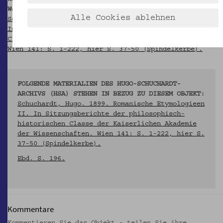
Werke im Hugo-Schuchardt-Archiv:
Alle Cookies ablehnen
Schuchardt, Hugo. 1899. Romanische Etymologieen II.
In Sitzungsberichte der philosophisch-historischen
Classe der Kaiserlichen Akademie der Wissenschaften.
Wien 141: S. 1-222, hier S. 37-50 (Spindelkerbe).
FOLGENDE MATERIALIEN DES HUGO-SCHUCHARDT-
ARCHIVS (HSA) STEHEN IN BEZUG ZU DIESEM OBJEKT:
Schuchardt, Hugo. 1899. Romanische Etymologieen
II. In Sitzungsberichte der philosophisch-
historischen Classe der Kaiserlichen Akademie
der Wissenschaften. Wien 141: S. 1-222, hier S.
37-50 (Spindelkerbe).
Ebd. S. 196.
Kommentare
Kommentieren Sie das Objekt - teilen Sie ihre