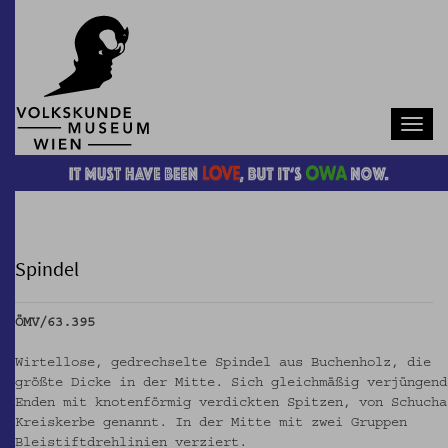
Navb
Spindel
ÖMV/63.395
Wirtellose, gedrechselte Spindel aus Buchenholz, die
größte Dicke in der Mitte. Sich gleichmäßig verjüngend
Enden mit knotenförmig verdickten Spitzen, von Schucha
Kreiskerbe genannt. In der Mitte mit zwei Gruppen
Bleistiftdrehlinien verziert.