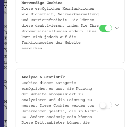
GND
Notwendige Cookies
VIAF
Diese ermöglichen Kernfunktionen
HSA-Thesaurus
wie Sicherheit, Netzwerkverwaltung
und Barrierefreiheit. Sie können
diese deaktivieren, indem Sie Ihre
HERKUNFT
Browsereinstellungen ändern. Dies
Florenz (Provinz)
kann sich jedoch auf die
TGN
Funktionsweise der Website
GEONAMES
auswirken.
Florenz
TGN
GEONAMES
HSA-Thesaurus
Analyse & Statistik
DATIERUNG
Cookies dieser Kategorie
Ende 19. Jh.
ermöglichen es uns, die Nutzung
der Website anonymisiert zu
analysieren und die Leistung zu
MATERIAL
messen. Diese Cookies werden von
Buchenholz
Unternehmen gesetzt, die in Nicht-
EU-Ländern ansässig sein können.
TECHNIK
Diese Drittanbieter können die