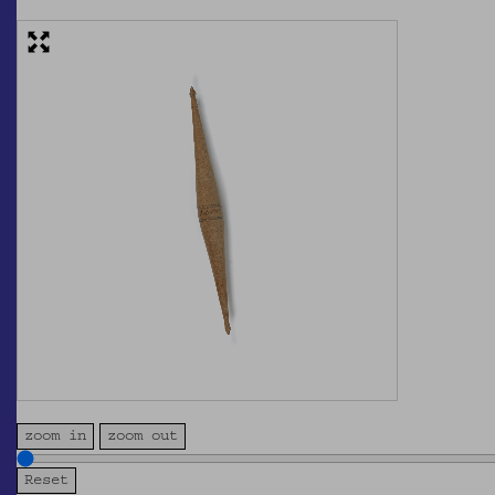
zoom in
zoom out