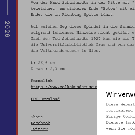
Von der Hand Schuchardts in der Mitte mit "
bezeichnet, am dickeren Ende "Boton" mit ei
Ende, die in Richtung Spitze führt.
Auf welchem Weg diese Spindel in die Sammlu
aufgrund fehlender Hinweise nicht geklärt w
Nach dem Tod Schuchardts 1927 kam sie als T
die Universitätsbibliothek Graz und von dor
das Volkskundemuseum in Wien.
L: 26,6 cm
D max.: 2,3 cm
Permalink
https://www.volkskundemuseum.at/onlinesamml
Wir verw
PDF Download
Diese Websit
fortlaufend 
Einige Cooki
Share
Dienste funk
Facebook
wenn Sie möc
Twitter