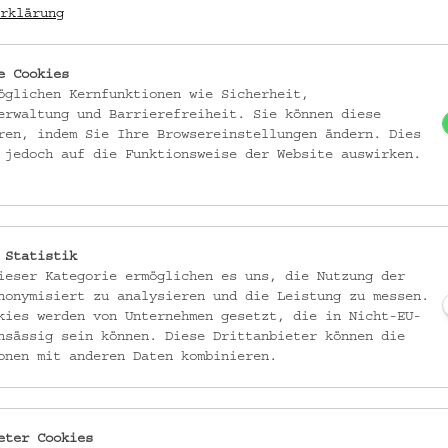
rklärung
DATIERUNG
e Cookies
Ende 19. Jh.
öglichen Kernfunktionen wie Sicherheit,
erwaltung und Barrierefreiheit. Sie können diese
ren, indem Sie Ihre Browsereinstellungen ändern. Dies
MATERIAL
 jedoch auf die Funktionsweise der Website auswirken.
Eschenholz
TECHNIK
gedrechselt (Holz)
 Statistik
ieser Kategorie ermöglichen es uns, die Nutzung der
SAMMLUNG
nonymisiert zu analysieren und die Leistung zu messen.
Schuchardt, Hugo: Belegsam
kies werden von Unternehmen gesetzt, die in Nicht-EU-
nsässig sein können. Diese Drittanbieter können die
onen mit anderen Daten kombinieren.
eter Cookies