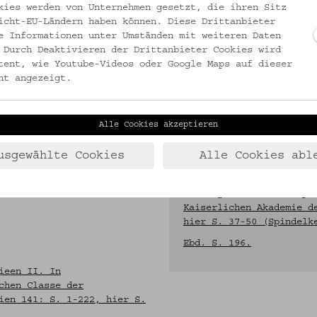
kies werden von Unternehmen gesetzt, die ihren Sitz
icht-EU-Ländern haben können. Diese Drittanbieter
e Informationen unter Umständen mit weiteren Daten
 Durch Deaktivieren der Drittanbieter Cookies wird
tent, wie Youtube-Videos oder Google Maps auf dieser
ht angezeigt.
Alle Cookies akzeptieren
FOLGENDE MATERIALIEN DE
usgewählte Cookies
Alle Cookies abl
ieen II. In
BEZUG ZU DIESEM OBJEKT:
chen Classe der
Schuchardt, Hugo. 1899.
ien 141: S. 1-222, hier S.
Sitzungsberichte der ph
Kaiserlichen Akademie d
hier S. 37-50 (Spindelk
Ebd. S. 196.
ieen II. In
chen Classe der
ien 141: S. 1-222, hier S.