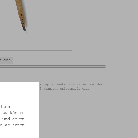
m out
ien / Foto: www.diekunstreproduzenten.com im Auftrag des
chwissenschaft der Karl-Franzens-Universität Graz
lten,
 zu können.
 und deren
h ablehnen,