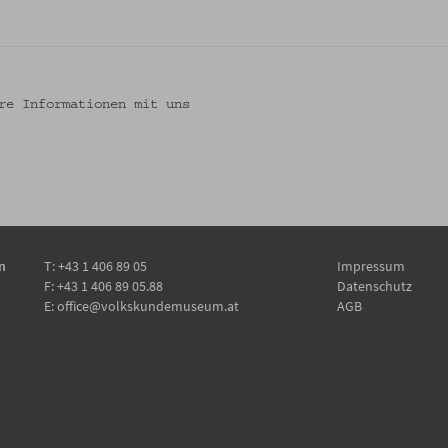
re Informationen mit uns
n
T:
+43 1 406 89 05
Impressum
F: +43 1 406 89 05.88
Datenschutz
E:
office@volkskundemuseum.at
AGB