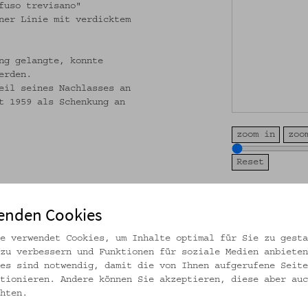
fuso trevisano"
ner Linie mit verdicktem
ng gelangte, konnte
erden.
eil seines Nachlasses an
t 1959 als Schenkung an
zoom in
zoo
Volkskundemuseum W
ungen/oemv63402
Instituts für Spra
enden Cookies
CC BY-NC-SA
e verwendet Cookies, um Inhalte optimal für Sie zu gesta
zu verbessern und Funktionen für soziale Medien anbieten
es sind notwendig, damit die von Ihnen aufgerufene Seite
tionieren. Andere können Sie akzeptieren, diese aber auc
hten.