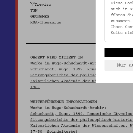
Diese Coo
Treviso
auch in N
TGN
führen di
GEONAMES
zusammen.
HSA-Thesaurus
Ihnen Con
Seite nic
OBJEKT WIRD ZITIERT IN
Werke im Hugo-Schuchardt-Archiv:
Nur a
Schuchardt, Hugo. 1899. Romanische Etymolog
Sitzungsberichte der philosophisch-historis
Kaiserlichen Akademie der Wissenschaften. W
196.
WEITERFÜHRENDE INFORMATIONEN
Werke im Hugo-Schuchardt-Archiv:
Schuchardt, Hugo. 1899. Romanische Etymolog
Sitzungsberichte der philosophisch-historis
Kaiserlichen Akademie der Wissenschaften. W
37-50 (Spindelkerbe).