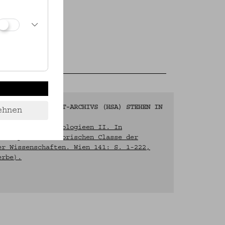
S HUGO-SCHUCHARDT-ARCHIVS (HSA) STEHEN IN
ehnen
 Romanische Etymologieen II. In
ilosophisch-historischen Classe der
er Wissenschaften. Wien 141: S. 1-222,
erbe).