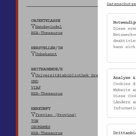
Datenschutze
OBJEKTKLASSE
Notwendig
Handspindel
Diese erm
HSA-Thesaurus
Netzwerkv
deaktivie
kann sich
HERSTELLER/IN
Unbekannt
BEITRAGENDE/R
Universitätsbibliothek Graz
Analyse &
GND
Cookies d
VIAF
Website a
HSA-Thesaurus
Diese Coo
Ländern a
Informati
HERKUNFT
Treviso (Provinz)
TGN
GEONAMES
HSA-Thesaurus
Drittanbi