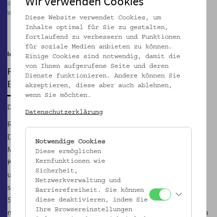
Wir verwenden Cookies
Souvenirs aus den Sammlungen des Volkskundemuseum
Souv
Wien. Foto: Christa Knott © Volkskundemuseum Wien
Wien
Diese Website verwendet Cookies, um
Pause
Inhalte optimal für Sie zu gestalten,
fortlaufend zu verbessern und Funktionen
für soziale Medien anbieten zu können.
In der Passage
Einige Cookies sind notwendig, damit die
von Ihnen aufgerufene Seite und deren
REISEN & ANDENKEN
Dienste funktionieren. Andere können Sie
Eine Hommage an das Souvenir
akzeptieren, diese aber auch ablehnen,
wenn Sie möchten.
Di, 08.06.2021 – So, 19.09.2021
Datenschutzerklärung
Reiseandenken, Souvenirs, Mitbringsel für sich und die
Daheimgebliebenen bewahren Erinnerungen an Orte,
Notwendige Cookies
Menschen und Erlebnisse. Sie sind Teil unserer touristischen
Diese ermöglichen
Kultur und vermögen das Bild von Städten, Landschaften
Kernfunktionen wie
Sicherheit,
und Ländern in unseren Köpfen zu prägen. Wenige bleiben
Netzwerkverwaltung und
standhaft, in Urlaubslaune kein Erinnerungsstück vom
Barrierefreiheit. Sie können
Sehnsuchtsort zu erwerben. Die Souvenirindustrie verlockt
diese deaktivieren, indem Sie
Ihre Browsereinstellungen
mit den Klischees von heiler Alpenwelt und Strandidylle zum