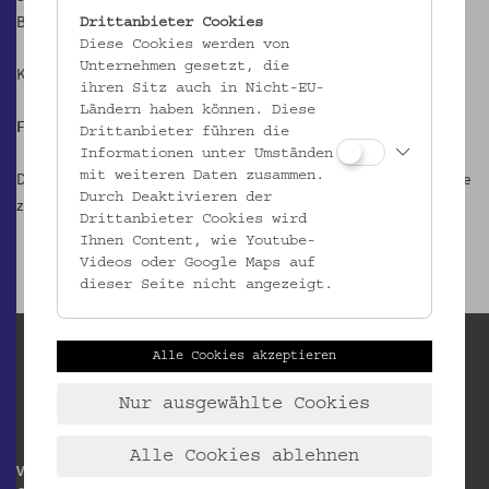
Bäderaufenthalten, Sommerfrischen und Urlauben.
Drittanbieter Cookies
Diese Cookies werden von
Unternehmen gesetzt, die
Kuratierung: Nora Witzmann
ihren Sitz auch in Nicht-EU-
Ländern haben können. Diese
Folder
zur Ausstellung
online
Drittanbieter führen die
Informationen unter Umständen
Die Ausstellung ist kostenlos in der öffentlich zugänglichen Passage
mit weiteren Daten zusammen.
Durch Deaktivieren der
zu besichtigen.
Drittanbieter Cookies wird
Ihnen Content, wie Youtube-
Videos oder Google Maps auf
dieser Seite nicht angezeigt.
Alle Cookies akzeptieren
Nur ausgewählte Cookies
Alle Cookies ablehnen
Volkskundemuseum Wien