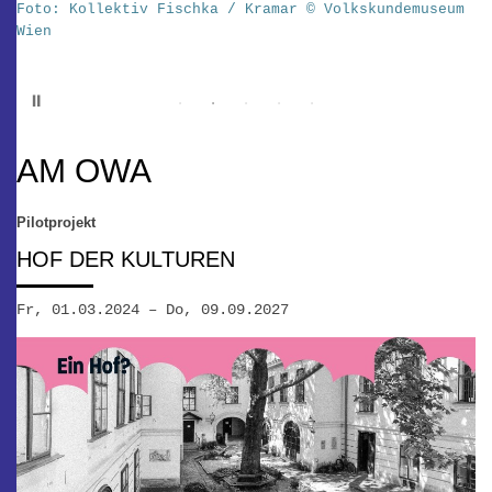
Foto: Kollektiv Fischka / Kramar © Volkskundemuseum
K
Wien
d
w
Pause
AM OWA
Pilotprojekt
HOF DER KULTUREN
Fr, 01.03.2024 – Do, 09.09.2027