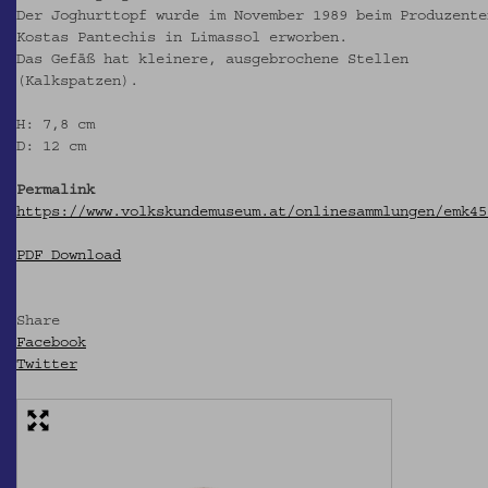
Der Joghurttopf wurde im November 1989 beim Produzente
Kostas Pantechis in Limassol erworben.
Das Gefäß hat kleinere, ausgebrochene Stellen
(Kalkspatzen).
H: 7,8 cm
D: 12 cm
Permalink
https://www.volkskundemuseum.at/onlinesammlungen/emk45
PDF Download
Share
Facebook
Twitter