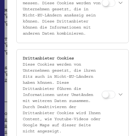
messen. Diese Cookies werden von
Unternehmen gesetzt, die in
MATERIAL
Nicht-EU-Ländern ansässig sein
Ton
können. Diese Drittanbieter
Irdenware
können die Informationen mit
anderen Daten kombinieren.
TECHNIK
gepresst (Keramik)
glasiert, farbig (Keramik)
Drittanbieter Cookies
Diese Cookies werden von
SAMMLUNG
Unternehmen gesetzt, die ihren
Krpata, Margit Z: Ethnografische Objekte aus
Sitz auch in Nicht-EU-Ländern
Zypern
haben können. Diese
Drittanbieter führen die
Informationen unter Umständen
mit weiteren Daten zusammen.
Durch Deaktivieren der
Drittanbieter Cookies wird Ihnen
OBJEKT WIRD ZITIERT IN
Content, wie Youtube-Videos oder
Ethnographisches Museum Schloß Kittsee (Hg.): Das
Google Maps auf dieser Seite
Blatt im Meer. Zypern in österreichischen
nicht angezeigt.
Sammlungen. Kittsee 1997 (= Kittseer Schriften zur