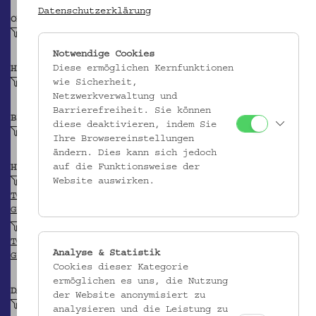
Datenschutzerklärung
OBJEKTKLASSE
Joghurttopf
Notwendige Cookies
Diese ermöglichen Kernfunktionen
HERSTELLER/IN
wie Sicherheit,
Pantechis, Kostas
Netzwerkverwaltung und
Barrierefreiheit. Sie können
BEITRAGENDE/R
diese deaktivieren, indem Sie
Krpata, Margit Z
Ihre Browsereinstellungen
ändern. Dies kann sich jedoch
auf die Funktionsweise der
HERKUNFT
Website auswirken.
Zypern
TGN
GEONAMES
Limassol
TGN
Analyse & Statistik
GEONAMES
Cookies dieser Kategorie
ermöglichen es uns, die Nutzung
DATIERUNG
der Website anonymisiert zu
Vor 1989
analysieren und die Leistung zu