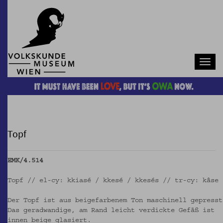
Navb
Topf
EMK/4.514
Topf // el-cy: kkiasé / kkesé / kkesés // tr-cy: kâse
Der Topf ist aus beigefarbenem Ton maschinell gepresst
Das geradwandige, am Rand leicht verdickte Gefäß ist
innen beige glasiert.